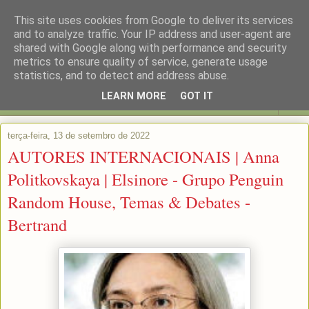
This site uses cookies from Google to deliver its services
and to analyze traffic. Your IP address and user-agent are
shared with Google along with performance and security
metrics to ensure quality of service, generate usage
statistics, and to detect and address abuse.
LEARN MORE
GOT IT
▼
terça-feira, 13 de setembro de 2022
AUTORES INTERNACIONAIS | Anna
Politkovskaya | Elsinore - Grupo Penguin
Random House, Temas & Debates -
Bertrand