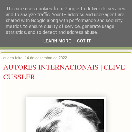
This site uses cookies from Google to deliver its services
and to analyze traffic. Your IP address and user-agent are
shared with Google along with performance and security
metrics to ensure quality of service, generate usage
statistics, and to detect and address abuse.
LEARN MORE
GOT IT
▼
quarta-feira, 14 de dezembro de 2022
AUTORES INTERNACIONAIS | CLIVE
CUSSLER