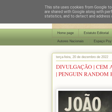
This site uses cookies from Google to 
are shared with Google along with per
statistics, and to detect and address 
Home page
Estatuto Editorial
Autores Nacionais
Espaço Psy
terça-feira, 20 de dezembro de 2022
DIVULGAÇÃO | CEM 
| PENGUIN RANDOM