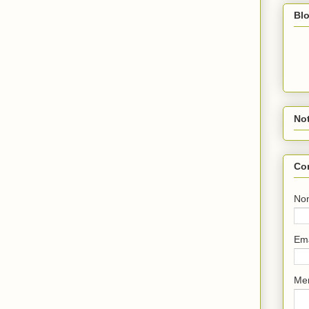
Blo
Not
Co
No
Em
Me