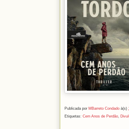
Publicada por
MBarreto Condado
à(s)
Etiquetas:
Cem Anos de Perdão
,
Divu