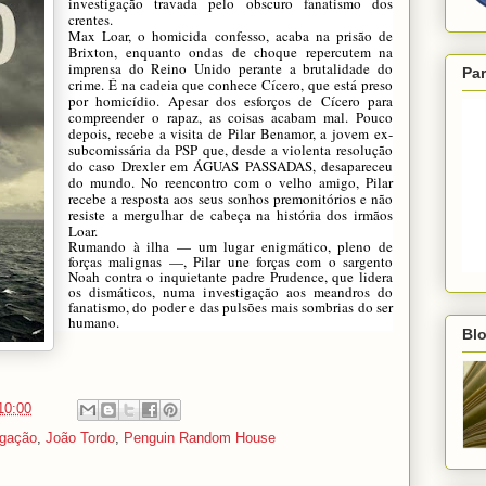
investigação travada pelo obscuro fanatismo dos
crentes.
Max Loar, o homicida confesso, acaba na prisão de
Brixton, enquanto ondas de choque repercutem na
imprensa do Reino Unido perante a brutalidade do
Par
crime. É na cadeia que conhece Cícero, que está preso
por homicídio. Apesar dos esforços de Cícero para
compreender o rapaz, as coisas acabam mal. Pouco
depois, recebe a visita de Pilar Benamor, a jovem ex-
subcomissária da PSP que, desde a violenta resolução
do caso Drexler em ÁGUAS PASSADAS, desapareceu
do mundo. No reencontro com o velho amigo, Pilar
recebe a resposta aos seus sonhos premonitórios e não
resiste a mergulhar de cabeça na história dos irmãos
Loar.
Rumando à ilha — um lugar enigmático, pleno de
forças malignas —, Pilar une forças com o sargento
Noah contra o inquietante padre Prudence, que lidera
os dismáticos, numa investigação aos meandros do
fanatismo, do poder e das pulsões mais sombrias do ser
humano.
Blo
10:00
lgação
,
João Tordo
,
Penguin Random House