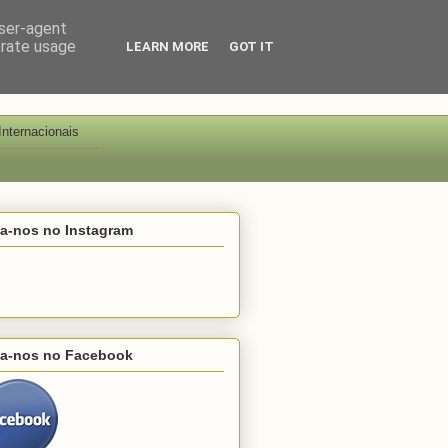
user-agent
erate usage
LEARN MORE
GOT IT
Internacionais
ga-nos no Instagram
ga-nos no Facebook