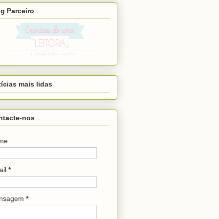
g Parceiro
ícias mais lidas
ntacte-nos
me
ail
*
nsagem
*