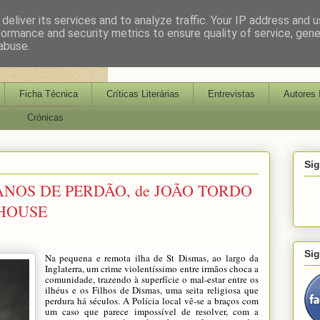
deliver its services and to analyze traffic. Your IP address and 
formance and security metrics to ensure quality of service, gen
abuse.
Ficha Técnica
Críticas Literárias
Entrevistas
Autores 
Crónicas
Si
ANOS DE PERDÃO, de JOÃO TORDO
 HOUSE
Si
Na pequena e remota ilha de St Dismas, ao largo da
Inglaterra, um crime violentíssimo entre irmãos choca a
comunidade, trazendo à superfície o mal-estar entre os
ilhéus e os Filhos de Dismas, uma seita religiosa que
perdura há séculos. A Polícia local vê-se a braços com
um caso que parece impossível de resolver, com a