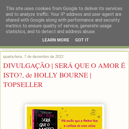
This site uses cookies from Google to deliver its services
and to analyze traffic. Your IP address and user-agent are
shared with Google along with performance and security
metrics to ensure quality of service, generate usage
statistics, and to detect and address abuse.
LEARN MORE
GOT IT
▼
quarta-feira, 7 de dezembro de 2022
DIVULGAÇÃO | SERÁ QUE O AMOR É
ISTO?, de HOLLY BOURNE |
TOPSELLER