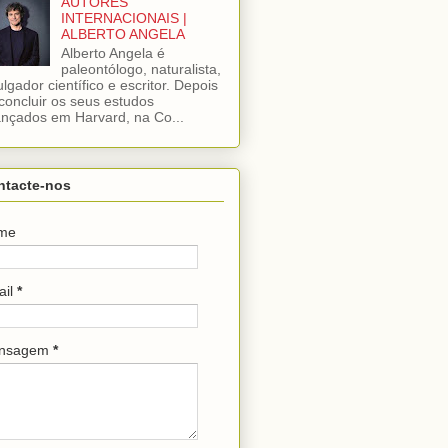
AUTORES
INTERNACIONAIS |
ALBERTO ANGELA
Alberto Angela é
paleontólogo, naturalista,
ulgador científico e escritor. Depois
concluir os seus estudos
nçados em Harvard, na Co...
ntacte-nos
me
ail
*
nsagem
*