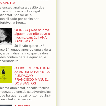
S SANTOS
e ensaio analisa a gestão dos
ursos hídricos em Portugal
tinental. Apesar de a
ponibilidade per capita ser
fortável, a irreg...
OPINIÃO | Não se ama
alguém que não ouve a
mesma canção | ANA
KANDSMAR
Já lá vão quase 14!
se 14 longos anos de uma vida a
o, a bem dizer a trio, que os dois
dos contam para a equação, e
 verdadeira...
O LIXO EM PORTUGAL,
de ANDREIA BARBOSA |
FUNDAÇÃO
FRANCISCO MANUEL
DOS SANTOS
blema ambiental, desafio técnico
riqueza potencial, as advertências
que há que reduzir o lixo, reutilizá-
e reciclá-lo não vão ao...