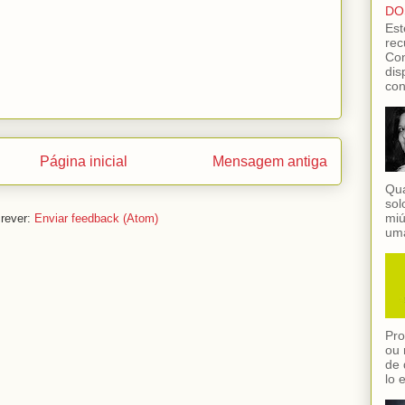
DO
Est
rec
Con
dis
con
Página inicial
Mensagem antiga
Qua
sol
miú
rever:
Enviar feedback (Atom)
uma
Pro
ou 
de 
lo 