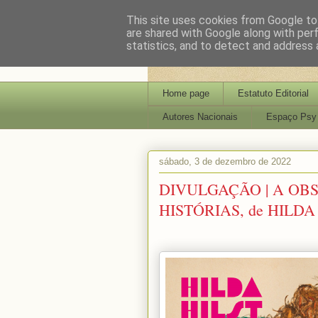
This site uses cookies from Google to 
are shared with Google along with per
statistics, and to detect and address 
Home page
Estatuto Editorial
Autores Nacionais
Espaço Psy
sábado, 3 de dezembro de 2022
DIVULGAÇÃO | A OB
HISTÓRIAS, de HILD