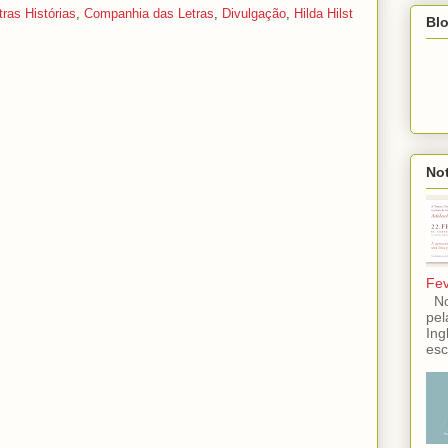
ras Histórias
,
Companhia das Letras
,
Divulgação
,
Hilda Hilst
Blo
Not
Fev
No 
pel
Ing
esc