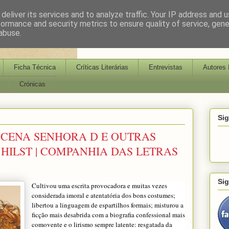
deliver its services and to analyze traffic. Your IP address and 
formance and security metrics to ensure quality of service, gen
abuse.
Ficha Técnica
Críticas Literárias
Entrevistas
Autores 
Crónicas
Si
SCENA SENHORA D E OUTRAS
A HILST | COMPANHIA DAS LETRAS
Si
Cultivou uma escrita provocadora e muitas vezes
considerada imoral e atentatória dos bons costumes;
libertou a linguagem de espartilhos formais; misturou a
ficção mais desabrida com a biografia confessional mais
comovente e o lirismo sempre latente: resgatada da