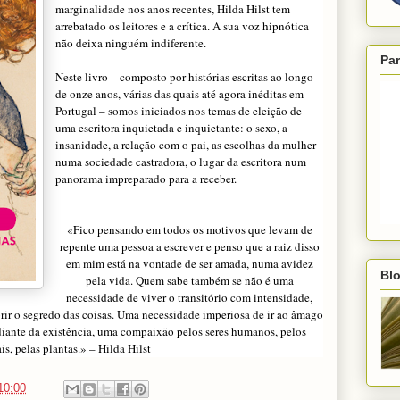
marginalidade nos anos recentes, Hilda Hilst tem
arrebatado os leitores e a crítica. A sua voz hipnótica
não deixa ninguém indiferente.
Par
Neste livro – composto por histórias escritas ao longo
de onze anos, várias das quais até agora inéditas em
Portugal – somos iniciados nos temas de eleição de
uma escritora inquietada e inquietante: o sexo, a
insanidade, a relação com o pai, as escolhas da mulher
numa sociedade castradora, o lugar da escritora num
panorama impreparado para a receber.
«Fico pensando em todos os motivos que levam de
repente uma pessoa a escrever e penso que a raiz disso
em mim está na vontade de ser amada, numa avidez
Blo
pela vida. Quem sabe também se não é uma
necessidade de viver o transitório com intensidade,
rir o segredo das coisas. Uma necessidade imperiosa de ir ao âmago
iante da existência, uma compaixão pelos seres humanos, pelos
is, pelas plantas.» – Hilda Hilst
10:00