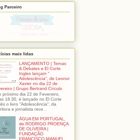
g Parceiro
ícias mais lidas
LANÇAMENTO | Temas
& Debates e El Corte
Ingles lançam "
Adolescência", de Leonor
Xavier no dia 22 de
ereiro | Grupo Bertrand Círculo
próximo dia 22 de Fevereiro,
as 18.30, é lançado no El Corte
lês o livro "Adolescência", da
ritora e jornalista rece...
ÁGUA EM PORTUGAL,
de RODRIGO PROENÇA
DE OLIVEIRA |
FUNDAÇÃO
FRANCISCO MANUEL