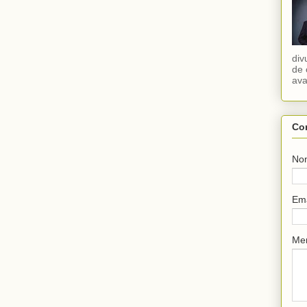
div
de 
ava
Co
No
Em
Me