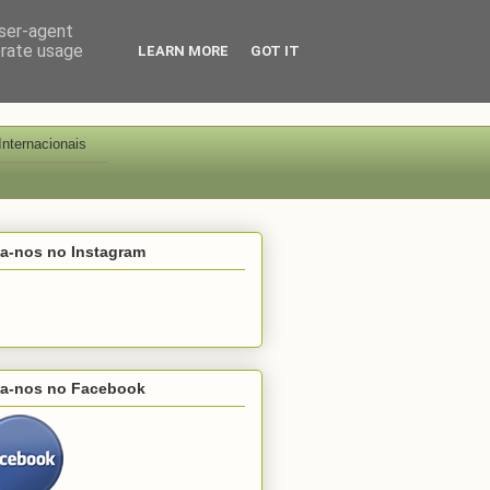
user-agent
erate usage
LEARN MORE
GOT IT
Internacionais
ga-nos no Instagram
ga-nos no Facebook