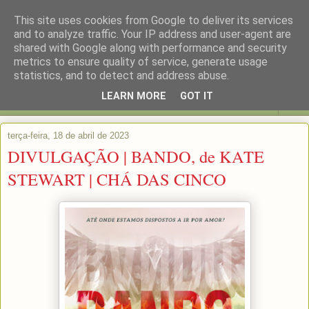
This site uses cookies from Google to deliver its services
and to analyze traffic. Your IP address and user-agent are
shared with Google along with performance and security
metrics to ensure quality of service, generate usage
statistics, and to detect and address abuse.
LEARN MORE
GOT IT
▼
terça-feira, 18 de abril de 2023
DIVULGAÇÃO | BANDO, de KATE
STEWART | CHÁ DAS CINCO