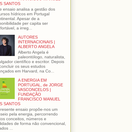
S SANTOS
e ensaio analisa a gestão dos
ursos hídricos em Portugal
tinental. Apesar de a
ponibilidade per capita ser
fortável, a irreg...
AUTORES
INTERNACIONAIS |
ALBERTO ANGELA
Alberto Angela é
paleontólogo, naturalista,
ulgador científico e escritor. Depois
concluir os seus estudos
nçados em Harvard, na Co...
A ENERGIA EM
PORTUGAL, de JORGE
VASCONCELOS |
FUNDAÇÃO
FRANCISCO MANUEL
S SANTOS
resente ensaio propõe-nos um
seio pela energia, percorrendo
tos conceitos, números e
lidades de forma não convencional,
ados ...