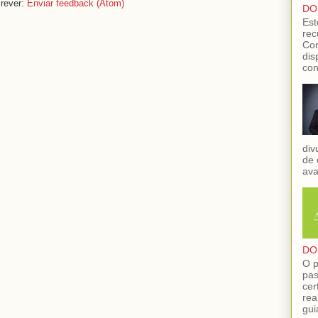
rever:
Enviar feedback (Atom)
DO
Est
rec
Con
dis
con
div
de 
ava
DO
O p
pas
cer
rea
gui