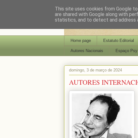
This site uses cookies from Google to 
are shared with Google along with per
statistics, and to detect and address 
Home page
Estatuto Editorial
Autores Nacionais
Espaço Psy
domingo, 3 de março de 2024
AUTORES INTERNACIO