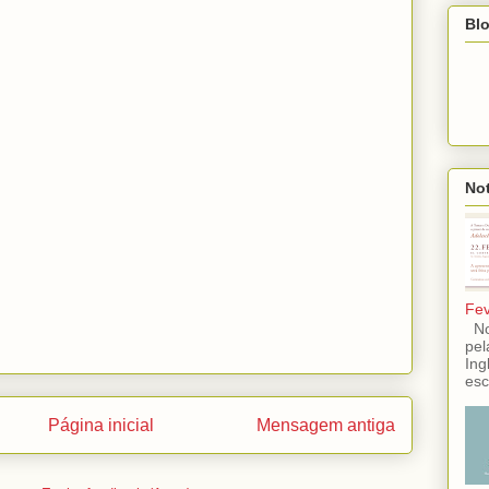
Blo
Not
Fev
No 
pel
Ing
esc
Página inicial
Mensagem antiga