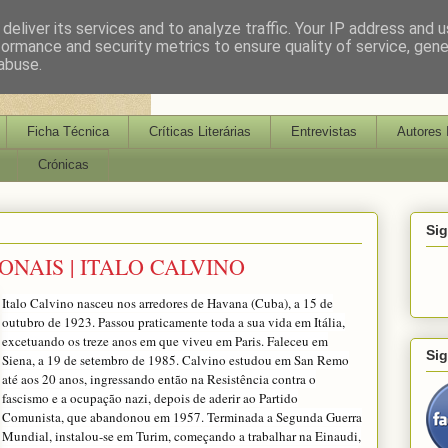
deliver its services and to analyze traffic. Your IP address and 
formance and security metrics to ensure quality of service, gen
abuse.
Ficha Técnica
Críticas Literárias
Entrevistas
Autores 
Crónicas
Si
NAIS | ITALO CALVINO
Italo Calvino nasceu nos arredores de Havana (Cuba), a 15 de
outubro de 1923. Passou praticamente toda a sua vida em Itália,
excetuando os treze anos em que viveu em Paris. Faleceu em
Si
Siena, a 19 de setembro de 1985. Calvino estudou em San Remo
até aos 20 anos, ingressando então na Resistência contra o
fascismo e a ocupação nazi, depois de aderir ao Partido
Comunista, que abandonou em 1957. Terminada a Segunda Guerra
Mundial, instalou-se em Turim, começando a trabalhar na Einaudi,