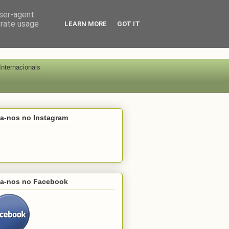
user-agent
erate usage
LEARN MORE
GOT IT
Internacionais
ga-nos no Instagram
ga-nos no Facebook