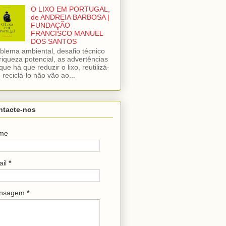
O LIXO EM PORTUGAL,
de ANDREIA BARBOSA |
FUNDAÇÃO
FRANCISCO MANUEL
DOS SANTOS
blema ambiental, desafio técnico
riqueza potencial, as advertências
que há que reduzir o lixo, reutilizá-
e reciclá-lo não vão ao...
ntacte-nos
me
ail
*
nsagem
*