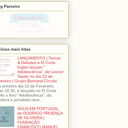
g Parceiro
ícias mais lidas
LANÇAMENTO | Temas
& Debates e El Corte
Ingles lançam "
Adolescência", de Leonor
Xavier no dia 22 de
ereiro | Grupo Bertrand Círculo
próximo dia 22 de Fevereiro,
as 18.30, é lançado no El Corte
lês o livro "Adolescência", da
ritora e jornalista rece...
ÁGUA EM PORTUGAL,
de RODRIGO PROENÇA
DE OLIVEIRA |
FUNDAÇÃO
FRANCISCO MANUEL