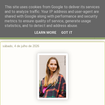
This site uses cookies from Google to deliver its services
and to analyze traffic. Your IP address and user-agent are
shared with Google along with performance and security
metrics to ensure quality of service, generate usage
statistics, and to detect and address abuse.
LEARN MORE
GOT IT
▼
sábado, 4 de julho de 2026