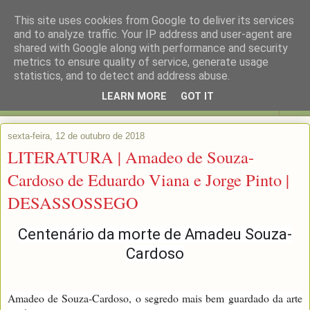
This site uses cookies from Google to deliver its services
and to analyze traffic. Your IP address and user-agent are
shared with Google along with performance and security
metrics to ensure quality of service, generate usage
statistics, and to detect and address abuse.
LEARN MORE
GOT IT
▼
sexta-feira, 12 de outubro de 2018
LITERATURA | Amadeo de Souza-
Cardoso de Eduardo Viana e Jorge Pinto |
DESASSOSSEGO
Centenário da morte de Amadeu Souza-
Cardoso
Amadeo de Souza-Cardoso, o segredo mais bem guardado da arte