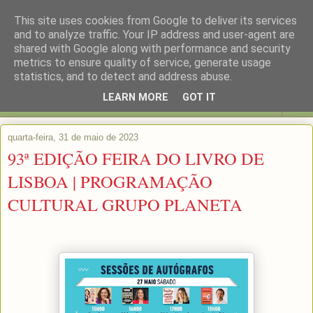
This site uses cookies from Google to deliver its services
and to analyze traffic. Your IP address and user-agent are
shared with Google along with performance and security
metrics to ensure quality of service, generate usage
statistics, and to detect and address abuse.
LEARN MORE
GOT IT
▼
quarta-feira, 31 de maio de 2023
93ª EDIÇÃO FEIRA DO LIVRO DE
LISBOA | PROGRAMAÇÃO
CULTURAL GRUPO PLANETA