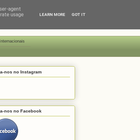
user-agent
erate usage
LEARN MORE
GOT IT
Internacionais
ga-nos no Instagram
ga-nos no Facebook