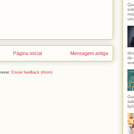
Qua
sol
miú
uma
div
Página inicial
Mensagem antiga
de 
ava
rever:
Enviar feedback (Atom)
Gue
sab
liç