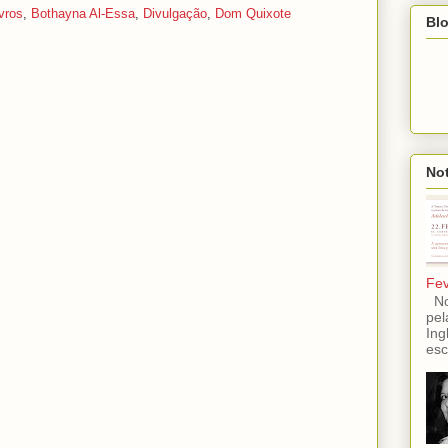
ivros
,
Bothayna Al-Essa
,
Divulgação
,
Dom Quixote
Blo
Not
Fev
No 
pel
Ing
esc