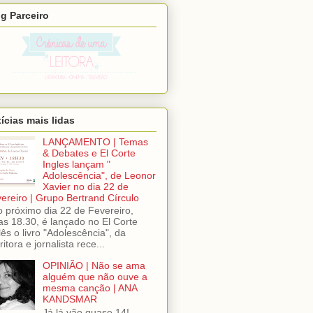
g Parceiro
ícias mais lidas
LANÇAMENTO | Temas
& Debates e El Corte
Ingles lançam "
Adolescência", de Leonor
Xavier no dia 22 de
ereiro | Grupo Bertrand Círculo
próximo dia 22 de Fevereiro,
as 18.30, é lançado no El Corte
lês o livro "Adolescência", da
ritora e jornalista rece...
OPINIÃO | Não se ama
alguém que não ouve a
mesma canção | ANA
KANDSMAR
Já lá vão quase 14!