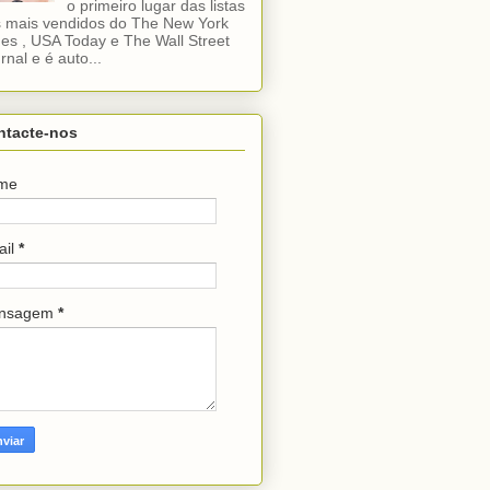
o primeiro lugar das listas
 mais vendidos do The New York
es , USA Today e The Wall Street
rnal e é auto...
ntacte-nos
me
ail
*
nsagem
*