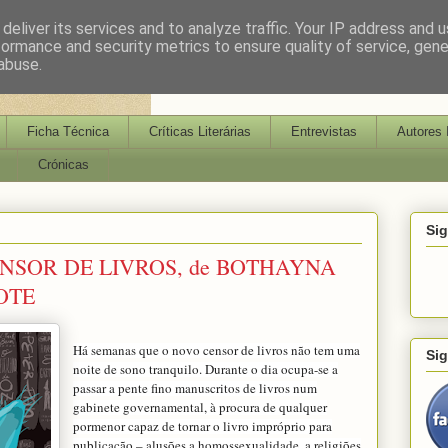
deliver its services and to analyze traffic. Your IP address and 
formance and security metrics to ensure quality of service, gen
abuse.
Ficha Técnica
Críticas Literárias
Entrevistas
Autores 
Crónicas
Si
NSOR DE LIVROS, de BOTHAYNA
OTE
Há semanas que o novo censor de livros não tem uma
Si
noite de sono tranquilo. Durante o dia ocupa-se a
passar a pente fino manuscritos de livros num
gabinete governamental, à procura de qualquer
pormenor capaz de tornar o livro impróprio para
publicação – alusões a homossexualidade, a religiões