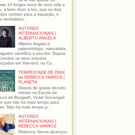
se 14 longos anos de uma vida a
o, a bem dizer a trio, que os dois
dos contam para a equação, e
 verdadeira...
AUTORES
INTERNACIONAIS |
ALBERTO ANGELA
Alberto Angela é
paleontólogo, naturalista,
ulgador científico e escritor. Depois
concluir os seus estudos
nçados em Harvard, na Co...
TEMPESTADE DE ÓNIX,
de REBECCA YARROS |
PLANETA
Depois de quase dezoito
meses na Escola de
rra de Basgiath, Violet Sorrengail
e que não há mais tempo para
ões. Não há mais tempo p...
AUTORES
INTERNACIONAIS |
REBECCA YARROS
Rebecca Yarros alcançou