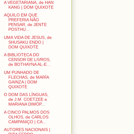
A VEGETARIANA, de HAN
KANG | DOM QUIXOTE
AQUILO EM QUE
PREFERIA NÃO
PENSAR, de JENTE
POSTHU...
UMA VIDA DE JESUS, de
SHUSAKU ENDO |
DOM QUIXOTE
A BIBLIOTECA DO
CENSOR DE LIVROS,
de BOTHAYNA AL-E...
UM PUNHADO DE
FLECHAS, de MARÍA
GAINZA | DOM
QUIXOTE
O DOM DAS LÍNGUAS,
de J.M. COETZEE e
MARIANA DIMÓP...
A CINCO PALMOS DOS
OLHOS, de CARLOS
CAMPANIÇO | CA...
AUTORES NACIONAIS |