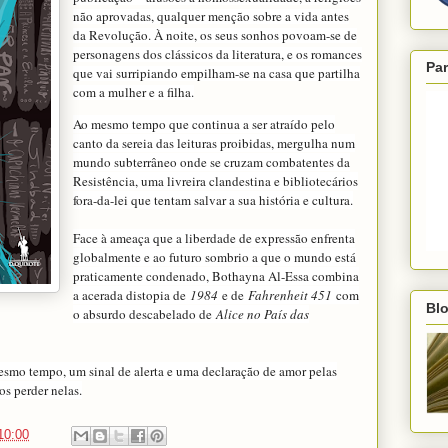
não aprovadas, qualquer menção sobre a vida antes
da Revolução. À noite, os seus sonhos povoam-se de
personagens dos clássicos da literatura, e os romances
Par
que vai surripiando empilham-se na casa que partilha
com a mulher e a filha.
Ao mesmo tempo que continua a ser atraído pelo
canto da sereia das leituras proibidas, mergulha num
mundo subterrâneo onde se cruzam combatentes da
Resistência, uma livreira clandestina e bibliotecários
fora-da-lei que tentam salvar a sua história e cultura.
Face à ameaça que a liberdade de expressão enfrenta
globalmente e ao futuro sombrio a que o mundo está
praticamente condenado, Bothayna Al-Essa combina
a acerada distopia de
1984
e de
Fahrenheit 451
com
Blo
o absurdo descabelado de
Alice no País das
esmo tempo, um sinal de alerta e uma declaração de amor pelas
os perder nelas.
10:00