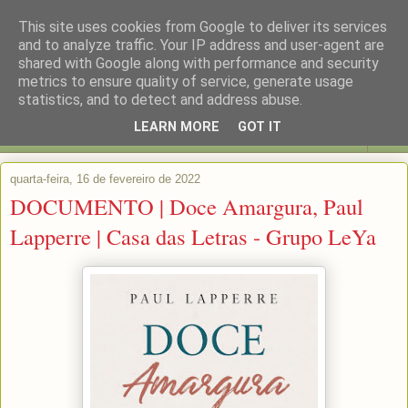
This site uses cookies from Google to deliver its services
and to analyze traffic. Your IP address and user-agent are
shared with Google along with performance and security
metrics to ensure quality of service, generate usage
statistics, and to detect and address abuse.
LEARN MORE
GOT IT
▼
quarta-feira, 16 de fevereiro de 2022
DOCUMENTO | Doce Amargura, Paul
Lapperre | Casa das Letras - Grupo LeYa