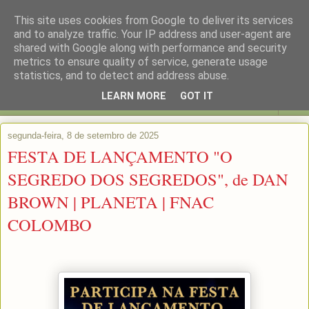
This site uses cookies from Google to deliver its services
and to analyze traffic. Your IP address and user-agent are
shared with Google along with performance and security
metrics to ensure quality of service, generate usage
statistics, and to detect and address abuse.
LEARN MORE
GOT IT
▼
segunda-feira, 8 de setembro de 2025
FESTA DE LANÇAMENTO "O
SEGREDO DOS SEGREDOS", de DAN
BROWN | PLANETA | FNAC
COLOMBO