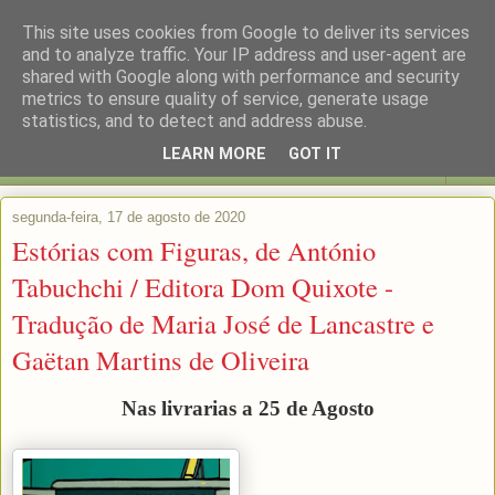
This site uses cookies from Google to deliver its services
and to analyze traffic. Your IP address and user-agent are
shared with Google along with performance and security
metrics to ensure quality of service, generate usage
statistics, and to detect and address abuse.
LEARN MORE
GOT IT
▼
segunda-feira, 17 de agosto de 2020
Estórias com Figuras, de António
Tabuchchi / Editora Dom Quixote -
Tradução de Maria José de Lancastre e
Gaëtan Martins de Oliveira
Nas livrarias a 25 de Agosto