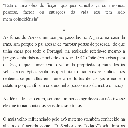
“Esta é uma obra de ficção, qualquer semelhança com nomes,
pessoas, factos ou situações da vida real terá sido
coincidência”
mera
*
As férias do Asno eram sempre passadas no Algarve na casa da
irmã, sim porque o pai apesar de “arrotar postas de pescada” de que
tinha casas por todo o Portugal, na realidade referia-se mesmo a
jazigos senhoriais no cemitério do Alto de São João (com vista para
o Tejo, o que aumentava o valor da propriedade) roubados às
velhas e decrépitas senhoras que furtara durante os seus altos anos
(entenda-se por altos em número de furtos de jazigos e não em
estatura porque afinal a criatura tinha pouco mais de metro e meio).
As férias do asno eram, sempre um pouco agridoces ou não tivesse
ele que tomar conta dos seus dois sobrinhos.
O mais velho influenciado pelo avô materno (também conhecido na
alta roda funerária como “O Senhor dos Jazigos”) adquirira as