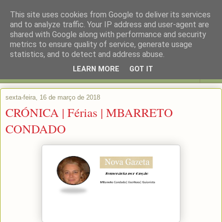
This site uses cookies from Google to deliver its services
and to analyze traffic. Your IP address and user-agent are
shared with Google along with performance and security
metrics to ensure quality of service, generate usage
statistics, and to detect and address abuse.
LEARN MORE
GOT IT
▼
sexta-feira, 16 de março de 2018
CRÓNICA | Férias | MBARRETO
CONDADO