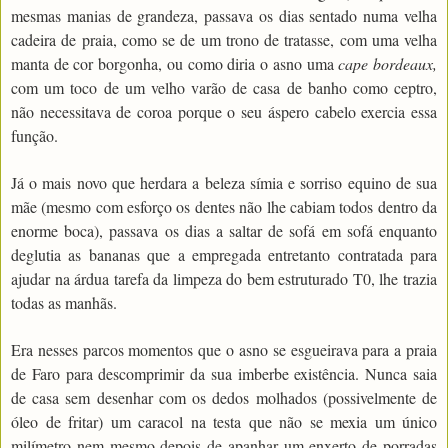
mesmas manias de grandeza, passava os dias sentado numa velha
cadeira de praia, como se de um trono de tratasse, com uma velha
manta de cor borgonha, ou como diria o asno uma
cape bordeaux,
com um toco de um velho varão de casa de banho como ceptro,
não necessitava de coroa porque o seu áspero cabelo exercia essa
função.
Já o mais novo que herdara a beleza símia e sorriso equino de sua
mãe (mesmo com esforço os dentes não lhe cabiam todos dentro da
enorme boca), passava os dias a saltar de sofá em sofá enquanto
deglutia as bananas que a empregada entretanto contratada para
ajudar na árdua tarefa da limpeza do bem estruturado T0, lhe trazia
todas as manhãs.
Era nesses parcos momentos que o asno se esgueirava para a praia
de Faro para descomprimir da sua imberbe existência. Nunca saia
de casa sem desenhar com os dedos molhados (possivelmente de
óleo de fritar) um caracol na testa que não se mexia um único
milímetro nem mesmo depois de apanhar um enxerto de porradas