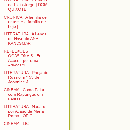
LITERATURA | Estuário
de Lídia Jorge | DOM
QUIXOTE
CRÓNICA | A família de
ontem e a família de
hoje |...
LITERATURA | A Lenda
de Havn de ANA
KANDSMAR
REFLEXÕES
OCASIONAIS | Eu
Acuso...por uma
Advocaci...
LITERATURA | Praça do
Rossio, n.º 59 de
Jeannine J...
CINEMA | Como Falar
com Raparigas em
Festas
LITERATURA | Nada é
por Acaso de Maria
Roma | OFIC...
CINEMA | LBJ