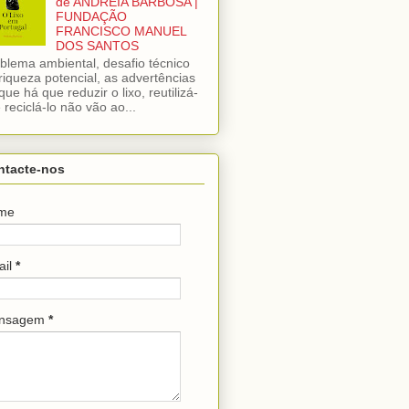
de ANDREIA BARBOSA |
FUNDAÇÃO
FRANCISCO MANUEL
DOS SANTOS
blema ambiental, desafio técnico
riqueza potencial, as advertências
que há que reduzir o lixo, reutilizá-
e reciclá-lo não vão ao...
ntacte-nos
me
ail
*
nsagem
*