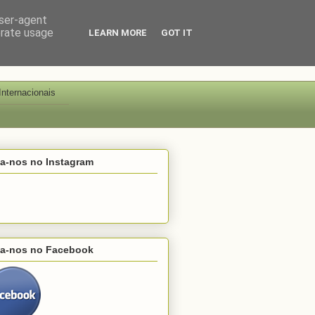
user-agent
erate usage
LEARN MORE
GOT IT
Internacionais
ga-nos no Instagram
ga-nos no Facebook