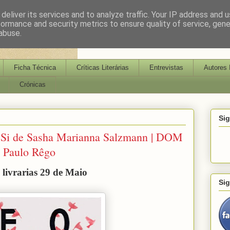
deliver its services and to analyze traffic. Your IP address and 
formance and security metrics to ensure quality of service, gen
abuse.
Ficha Técnica
Críticas Literárias
Entrevistas
Autores 
Crónicas
Si
Si de Sasha Marianna Salzmann | DOM
 Paulo Rêgo
 livrarias 29 de Maio
Si