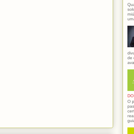
Qua
sol
miú
uma
div
de 
ava
DO
O p
pas
cer
rea
gui