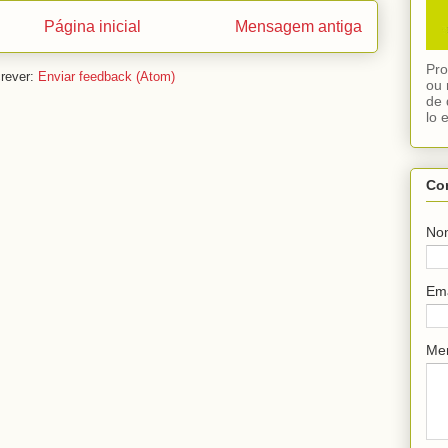
Página inicial
Mensagem antiga
Pro
rever:
Enviar feedback (Atom)
ou 
de 
lo 
Co
No
Em
Me