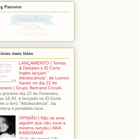
g Parceiro
ícias mais lidas
LANÇAMENTO | Temas
& Debates e El Corte
Ingles lançam "
Adolescência", de Leonor
Xavier no dia 22 de
ereiro | Grupo Bertrand Círculo
próximo dia 22 de Fevereiro,
as 18.30, é lançado no El Corte
lês o livro "Adolescência", da
ritora e jornalista rece...
OPINIÃO | Não se ama
alguém que não ouve a
mesma canção | ANA
KANDSMAR
Já lá vão quase 14!