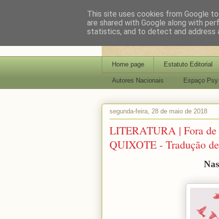
This site uses cookies from Google to 
are shared with Google along with per
statistics, and to detect and address 
Home page
Estatuto Editorial
Autores Nacionais
Espaço Psy
segunda-feira, 28 de maio de 2018
LITERATURA | Fora de 
QUIXOTE - Tradução de
Nas