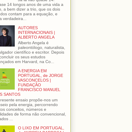
se 14 longos anos de uma vida a
o, a bem dizer a trio, que os dois
dos contam para a equação, e
 verdadeira...
AUTORES
INTERNACIONAIS |
ALBERTO ANGELA
Alberto Angela é
paleontólogo, naturalista,
ulgador científico e escritor. Depois
concluir os seus estudos
nçados em Harvard, na Co...
A ENERGIA EM
PORTUGAL, de JORGE
VASCONCELOS |
FUNDAÇÃO
FRANCISCO MANUEL
S SANTOS
resente ensaio propõe-nos um
seio pela energia, percorrendo
tos conceitos, números e
lidades de forma não convencional,
ados ...
O LIXO EM PORTUGAL,