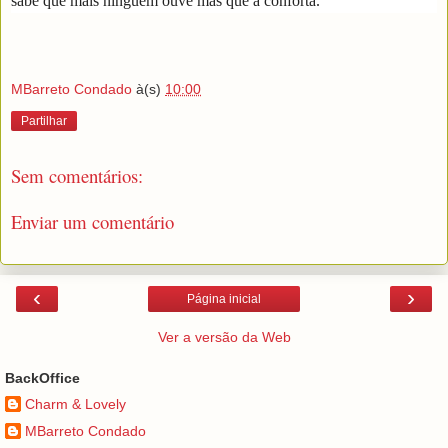
sabe que mais ninguém ouve mas que a conforta.
MBarreto Condado
à(s)
10:00
Partilhar
Sem comentários:
Enviar um comentário
‹
›
Página inicial
Ver a versão da Web
BackOffice
Charm & Lovely
MBarreto Condado