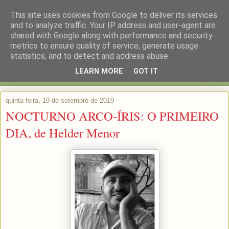
This site uses cookies from Google to deliver its services
and to analyze traffic. Your IP address and user-agent are
shared with Google along with performance and security
metrics to ensure quality of service, generate usage
statistics, and to detect and address abuse.
LEARN MORE
GOT IT
▼
quinta-feira, 19 de setembro de 2019
NOCTURNO ARCO-ÍRIS: O PRIMEIRO
DIA, de Helder Menor