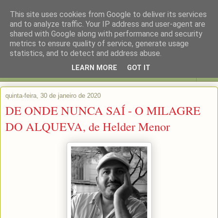
This site uses cookies from Google to deliver its services
and to analyze traffic. Your IP address and user-agent are
shared with Google along with performance and security
metrics to ensure quality of service, generate usage
statistics, and to detect and address abuse.
LEARN MORE
GOT IT
▼
quinta-feira, 30 de janeiro de 2020
DE ONDE NUNCA SAÍ - O MILAGRE
DO ALQUEVA, de Helder Menor