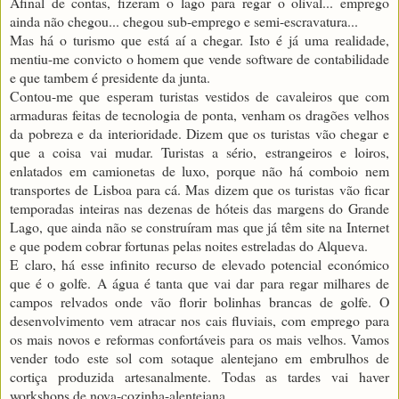
Afinal de contas, fizeram o lago para regar o olival... emprego
ainda não chegou... chegou sub-emprego e semi-escravatura...
Mas há o turismo que está aí a chegar. Isto é já uma realidade,
mentiu-me convicto o homem que vende software de contabilidade
e que tambem é presidente da junta.
Contou-me que esperam turistas vestidos de cavaleiros que com
armaduras feitas de tecnologia de ponta, venham os dragões velhos
da pobreza e da interioridade. Dizem que os turistas vão chegar e
que a coisa vai mudar. Turistas a sério, estrangeiros e loiros,
enlatados em camionetas de luxo, porque não há comboio nem
transportes de Lisboa para cá. Mas dizem que os turistas vão ficar
temporadas inteiras nas dezenas de hóteis das margens do Grande
Lago, que ainda não se construíram mas que já têm site na Internet
e que podem cobrar fortunas pelas noites estreladas do Alqueva.
E claro, há esse infinito recurso de elevado potencial económico
que é o golfe. A água é tanta que vai dar para regar milhares de
campos relvados onde vão florir bolinhas brancas de golfe. O
desenvolvimento vem atracar nos cais fluviais, com emprego para
os mais novos e reformas confortáveis para os mais velhos. Vamos
vender todo este sol com sotaque alentejano em embrulhos de
cortiça produzida artesanalmente. Todas as tardes vai haver
workshops de nova-cozinha-alentejana.