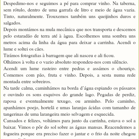
Despedimo-nos e seguimos a pé para comprar vinho. Na taberna,
sem rótulo, dentro de uma garrafa de litro e meio de água vazia.
Tinto, naturalmente. Trouxemos também uns queijinhos duros e
salgados.
Depois montámos na mula mecânica que nos transporta e descemos
pelo estaradão de terra até à àgua. Escolhemos uma sombra uns
metros acima da linha da água para deixar a carrinha. Acendi o
lume e soltei os cães.
Tirámos fotografias à barragem que ali nasceu e ali ficou.
Olhámos à volta e o vazio absoluto respondeu-nos com silêncio.
Acendi um lume rasteiro entre pedras e assámos o chouriço.
Comemos com pão, fruta e vinho. Depois, a sesta numa rede
montada entre sobreiros.
Na tarde calma, caminhámos na borda d’água espiando os pássaros
e ouvindo os sons esquivos do grande lago. Pegadas de perdiz,
raposa e eventualmente texugo, ou arminho. Pelo caminho,
apanhámos poejo, hortelã e umas laranjas ácidas com tamanho de
tangerinas de uma larangeira meio selvagem e esquecida.
Cansados e felizes, voltámos para junto da carrinha, estava o sol a
baixar. Vimos o pôr do sol sobre as águas mansas. Reacendemos a
fogueira porque era preciso fazer o jantar e o frio da noite chegou