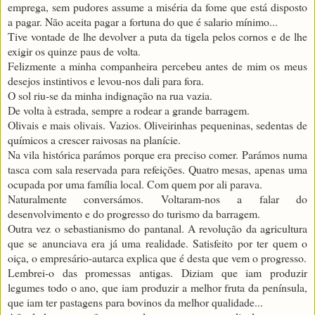
emprega, sem pudores assume a miséria da fome que está disposto
a pagar. Não aceita pagar a fortuna do que é salario mínimo...
Tive vontade de lhe devolver a puta da tigela pelos cornos e de lhe
exigir os quinze paus de volta.
Felizmente a minha companheira percebeu antes de mim os meus
desejos instintivos e levou-nos dali para fora.
O sol riu-se da minha indignação na rua vazia.
De volta à estrada, sempre a rodear a grande barragem.
Olivais e mais olivais. Vazios. Oliveirinhas pequeninas, sedentas de
químicos a crescer raivosas na planície.
Na vila histórica parámos porque era preciso comer. Parámos numa
tasca com sala reservada para refeições. Quatro mesas, apenas uma
ocupada por uma família local. Com quem por ali parava.
Naturalmente conversámos. Voltaram-nos a falar do
desenvolvimento e do progresso do turismo da barragem.
Outra vez o sebastianismo do pantanal. A revolução da agricultura
que se anunciava era já uma realidade. Satisfeito por ter quem o
oiça, o empresário-autarca explica que é desta que vem o progresso.
Lembrei-o das promessas antigas. Diziam que iam produzir
legumes todo o ano, que iam produzir a melhor fruta da península,
que iam ter pastagens para bovinos da melhor qualidade...