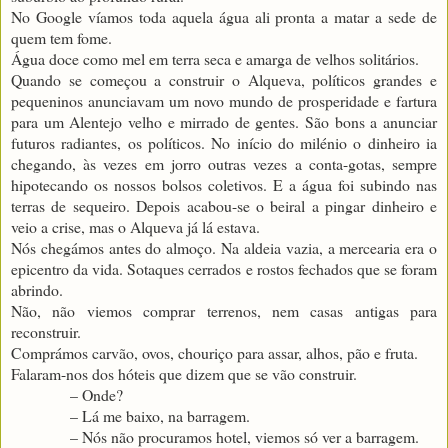
No Google víamos toda aquela água ali pronta a matar a sede de
quem tem fome.
Água doce como mel em terra seca e amarga de velhos solitários.
Quando se começou a construir o Alqueva, políticos grandes e
pequeninos anunciavam um novo mundo de prosperidade e fartura
para um Alentejo velho e mirrado de gentes. São bons a anunciar
futuros radiantes, os políticos. No início do milénio o dinheiro ia
chegando, às vezes em jorro outras vezes a conta-gotas, sempre
hipotecando os nossos bolsos coletivos. E a água foi subindo nas
terras de sequeiro. Depois acabou-se o beiral a pingar dinheiro e
veio a crise, mas o Alqueva já lá estava.
Nós chegámos antes do almoço. Na aldeia vazia, a mercearia era o
epicentro da vida. Sotaques cerrados e rostos fechados que se foram
abrindo.
Não, não viemos comprar terrenos, nem casas antigas para
reconstruir.
Comprámos carvão, ovos, chouriço para assar, alhos, pão e fruta.
Falaram-nos dos hóteis que dizem que se vão construir.
– Onde?
– Lá me baixo, na barragem.
– Nós não procuramos hotel, viemos só ver a barragem.