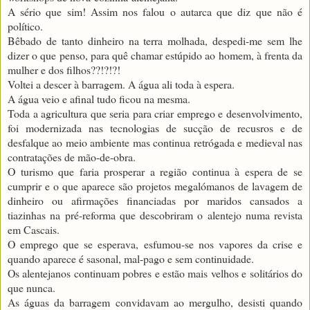
A sério que sim! Assim nos falou o autarca que diz que não é
político.
Bêbado de tanto dinheiro na terra molhada, despedi-me sem lhe
dizer o que penso, para quê chamar estúpido ao homem, à frenta da
mulher e dos filhos??!?!?!
Voltei a descer à barragem. A água ali toda à espera.
A água veio e afinal tudo ficou na mesma.
Toda a agricultura que seria para criar emprego e desenvolvimento,
foi modernizada nas tecnologias de sucção de recusros e de
desfalque ao meio ambiente mas continua retrógada e medieval nas
contratações de mão-de-obra.
O turismo que faria prosperar a região continua à espera de se
cumprir e o que aparece são projetos megalómanos de lavagem de
dinheiro ou afirmações financiadas por maridos cansados a
tiazinhas na pré-reforma que descobriram o alentejo numa revista
em Cascais.
O emprego que se esperava, esfumou-se nos vapores da crise e
quando aparece é sasonal, mal-pago e sem continuidade.
Os alentejanos continuam pobres e estão mais velhos e solitários do
que nunca.
As águas da barragem convidavam ao mergulho, desisti quando