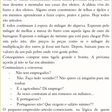
ruas desertas e montadas nas casas dos oleiros. A aldeia vive do
barro e dos oleiros. Alguns eram construtores de telhas e tijolos e
em meninos aprenderam a fazer copos, pratos e jarras. Hoje todos
são artesãos.
E todos continuam à espera do milagre do alqueva. Esperam pelo
milagre de molhar a massa do barro com aquela água de ouro da
barragem. Esperam o milagre do turismo que está para chegar. Pelo
sim pelo não, dão preços às peças como se o milagre da
multiplicação dos euros já fosse um facto. Depois, baixam para os
valores de um país pobre onde vive gente pobre.
Conseguimos comprar uma tigela grande e bonita. A próxima
açorda já não se faz em alumínio.
Continuámos a conversar.
-
Não tem empregados?
-
Não. Faço tudo sozinho!!! Não quero cá ninguém para me
roubar.
–
E a agricultura? Dá emprego?
–
Às vezes contratam aí uns romenos ou indianos...
–
E portugueses?
–
Portugueses não! Que exigem o salário minino!!!
O pequeno-empresário-artesão-comerciante, na lógica de quem