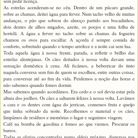
sem pedir licença.
As estrelas acenderam-se no céu. Dentro de um púcaro grande,
sobre as chamas, deitei àgua para ferver. Num tacho velho de muitas
andanças, o pão que sobrou do almoço partido aos bocadinhos,
dois dentes de alhos migados, azeite, os poejos e uma folha de
hortelã. A água a ferver no tacho sobre as chamas da fogueira
chamou os ovos para escalfar. A açorda é sempre comida de
conforto, sobretudo quando o tempo arrefece e a noite cai sem lua.
Toda aquela água à nossa frente, parada, a refletir o brilho das
estrelas alentejanas. Os cães deitados à nossa volta davam uma
sensação doméstica à cena. Ali ficámos, a beberricar do tinto
naquela conversa sem fim de quem se escolheu, entre outras coisas,
para conversar até ao fim da vida. Perdemos a noção das horas e
não sabemos quando fomos dormir.
Mas sabemos quando acordámos. Era cedo e o sol devia estar pela
altura dos joelhos. Os cães a saltarem felizes à nossa volta. Lavámos
a cara e os dentes com água do jerrican, comemos fruta e queijo
que tinha sobrado da noite. Recolhemos o material e os cães,
limpámos de resíduos e memórias o lugar e seguimos viagem.
Café na bomba de gasolina e fomos ao que viemos. Procurar os
barros.
Todas as olarias concentradas numa aldeia próxima, dispersas nas