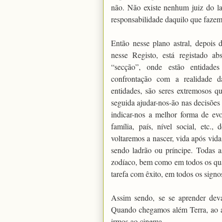
não. Não existe nenhum juiz do l
responsabilidade daquilo que faze
Então nesse plano astral, depois d
nesse Registo, está registado a
“secção”, onde estão entidade
confrontação com a realidade d
entidades, são seres extremosos 
seguida ajudar-nos-ão nas decisõe
indicar-nos a melhor forma de ev
família, país, nível social, etc
voltaremos a nascer, vida após vid
sendo ladrão ou príncipe. Todas a
zodíaco, bem como em todos os quad
tarefa com êxito, em todos os signo
Assim sendo, se se aprender deva
Quando chegamos além Terra, ao a
irmos ao cinema.