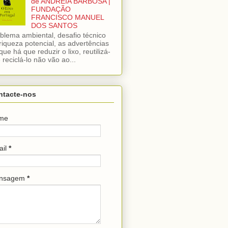
de ANDREIA BARBOSA |
FUNDAÇÃO
FRANCISCO MANUEL
DOS SANTOS
blema ambiental, desafio técnico
riqueza potencial, as advertências
que há que reduzir o lixo, reutilizá-
e reciclá-lo não vão ao...
ntacte-nos
me
ail
*
nsagem
*