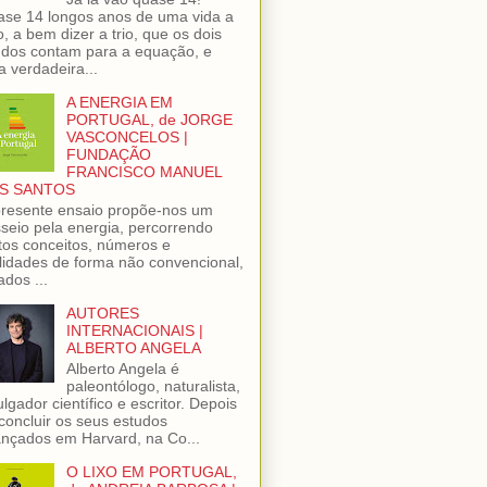
se 14 longos anos de uma vida a
o, a bem dizer a trio, que os dois
dos contam para a equação, e
 verdadeira...
A ENERGIA EM
PORTUGAL, de JORGE
VASCONCELOS |
FUNDAÇÃO
FRANCISCO MANUEL
S SANTOS
resente ensaio propõe-nos um
seio pela energia, percorrendo
tos conceitos, números e
lidades de forma não convencional,
ados ...
AUTORES
INTERNACIONAIS |
ALBERTO ANGELA
Alberto Angela é
paleontólogo, naturalista,
ulgador científico e escritor. Depois
concluir os seus estudos
nçados em Harvard, na Co...
O LIXO EM PORTUGAL,