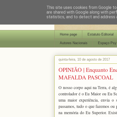
This site uses cookies from Google to 
are shared with Google along with per
statistics, and to detect and address 
Home page
Estatuto Editorial
Autores Nacionais
Espaço Psy
quinta-feira, 10 de agosto de 2017
OPINIÃO | Enquanto Enc
MAFALDA PASCOAL
O nosso corpo aqui na Terra, é al
controlador é o Eu Maior ou Eu Sup
uma maior experiência, envia o
passamos, tudo o que fazemos ou 
na memória do Eu Superior. Exist