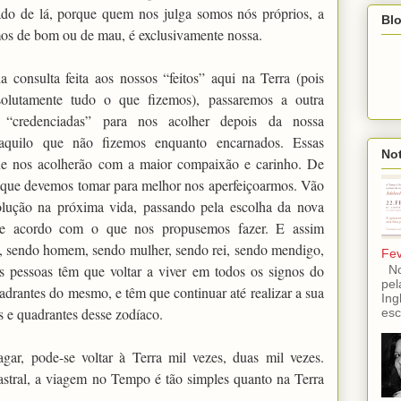
ado de lá, porque quem nos julga somos nós próprios, a
Blo
mos de bom ou de mau, é exclusivamente nossa.
a consulta feita aos nossos “feitos” aqui na Terra (pois
bsolutamente tudo o que fizemos), passaremos a outra
s “credenciadas” para nos acolher depois da nossa
aquilo que não fizemos enquanto encarnados. Essas
Not
que nos acolherão com a maior compaixão e carinho. De
s que devemos tomar para melhor nos aperfeiçoarmos. Vão
olução na próxima vida, passando pela escolha da nova
., de acordo com o que nos propusemos fazer. E assim
a, sendo homem, sendo mulher, sendo rei, sendo mendigo,
Fev
s pessoas têm que voltar a viver em todos os signos do
No 
pel
rantes do mesmo, e têm que continuar até realizar a sua
Ing
s e quadrantes desse zodíaco.
esc
gar, pode-se voltar à Terra mil vezes, duas mil vezes.
stral, a viagem no Tempo é tão simples quanto na Terra