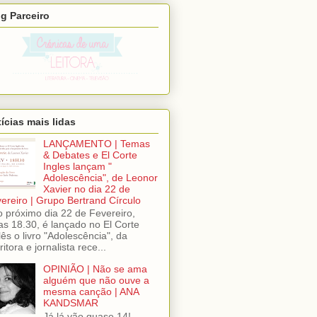
g Parceiro
ícias mais lidas
LANÇAMENTO | Temas
& Debates e El Corte
Ingles lançam "
Adolescência", de Leonor
Xavier no dia 22 de
ereiro | Grupo Bertrand Círculo
próximo dia 22 de Fevereiro,
as 18.30, é lançado no El Corte
lês o livro "Adolescência", da
ritora e jornalista rece...
OPINIÃO | Não se ama
alguém que não ouve a
mesma canção | ANA
KANDSMAR
Já lá vão quase 14!