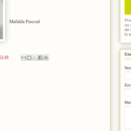
Pro
Mafalda Pascoal
ou 
de 
lo 
Co
13:48
No
Em
Me