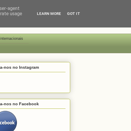
user-agent
erate usage
LEARN MORE
GOT IT
Internacionais
ga-nos no Instagram
ga-nos no Facebook