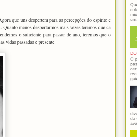
Qua
sol
miú
ora que uns despertem para as percepções do espírito e
uma
nça. Quanto menos despertarmos mais vezes teremos que cá
rendemos o suficiente para passar de ano, teremos que o
sas vidas passadas e presente.
DO
O p
pas
cer
rea
gui
div
de 
ava