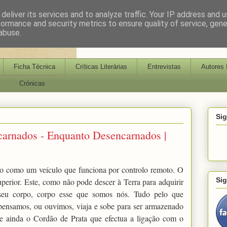
deliver its services and to analyze traffic. Your IP address and 
formance and security metrics to ensure quality of service, gen
abuse.
Ficha Técnica
Críticas Literárias
Entrevistas
Autores 
Crónicas
Si
arnados - Enquanto Desencarnados |
go como um veículo que funciona por controlo remoto. O
Si
erior. Este, como não pode descer à Terra para adquirir
 seu corpo, corpo esse que somos nós. Tudo pelo que
pensamos, ou ouvimos, viaja e sobe para ser armazenado
e ainda o Cordão de Prata que efectua a ligação com o