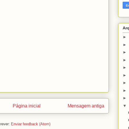
Ar
►
►
►
►
►
►
►
►
►
Página inicial
Mensagem antiga
▼
rever:
Enviar feedback (Atom)