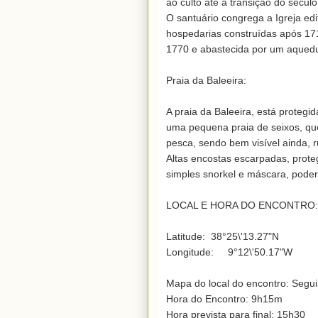
ao culto até à transição do sécul
O santuário congrega a Igreja edi
hospedarias construídas após 17
1770 e abastecida por um aqueduto
Praia da Baleeira:

A praia da Baleeira, está protegi
uma pequena praia de seixos, qu
pesca, sendo bem visível ainda, r
Altas encostas escarpadas, prote
simples snorkel e máscara, poder
LOCAL E HORA DO ENCONTRO: Sa
Latitude:  38°25\'13.27"N

Longitude:     9°12\'50.17"W

Mapa do local do encontro: Seguir
Hora do Encontro: 9h15m

Hora prevista para final: 15h30
