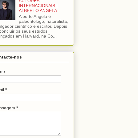
AUTORES
INTERNACIONAIS |
ALBERTO ANGELA
Alberto Angela é
paleontólogo, naturalista,
ulgador científico e escritor. Depois
concluir os seus estudos
nçados em Harvard, na Co...
ntacte-nos
me
ail
*
nsagem
*