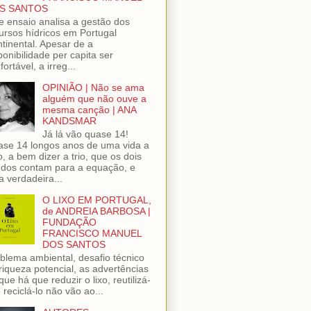
S SANTOS
e ensaio analisa a gestão dos
ursos hídricos em Portugal
tinental. Apesar de a
ponibilidade per capita ser
fortável, a irreg...
OPINIÃO | Não se ama
alguém que não ouve a
mesma canção | ANA
KANDSMAR
Já lá vão quase 14!
se 14 longos anos de uma vida a
o, a bem dizer a trio, que os dois
dos contam para a equação, e
 verdadeira...
O LIXO EM PORTUGAL,
de ANDREIA BARBOSA |
FUNDAÇÃO
FRANCISCO MANUEL
DOS SANTOS
blema ambiental, desafio técnico
riqueza potencial, as advertências
que há que reduzir o lixo, reutilizá-
e reciclá-lo não vão ao...