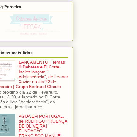
g Parceiro
ícias mais lidas
LANÇAMENTO | Temas
& Debates e El Corte
Ingles lançam "
Adolescência", de Leonor
Xavier no dia 22 de
ereiro | Grupo Bertrand Círculo
próximo dia 22 de Fevereiro,
as 18.30, é lançado no El Corte
lês o livro "Adolescência", da
ritora e jornalista rece...
ÁGUA EM PORTUGAL,
de RODRIGO PROENÇA
DE OLIVEIRA |
FUNDAÇÃO
FRANCISCO MANUEL