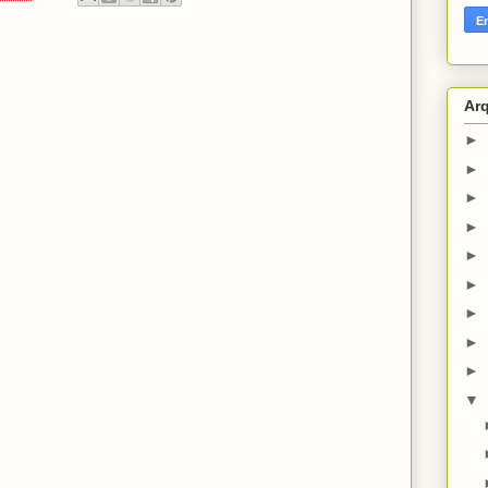
pt
Ar
►
►
►
►
►
►
►
►
►
▼