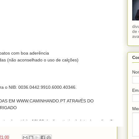
div
de 
ava
patos com boa aderência

Co
s (não aconselhado o uso de calções)

No
para o NIB: 0036.0442.9910.6000.40346.

Em
DAS EM WWW.CAMINHANDO.PT ATRAVÉS DO 
RIGADO

Me
ctuadas até às 16h30 do dia anterior à data de realização 
do Seguro de Acidentes Pessoais
21:00