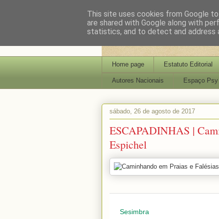
This site uses cookies from Google to 
are shared with Google along with per
statistics, and to detect and address 
Home page
Estatuto Editorial
Autores Nacionais
Espaço Psy
sábado, 26 de agosto de 2017
ESCAPADINHAS | Caminh
Espichel
Sesimbra