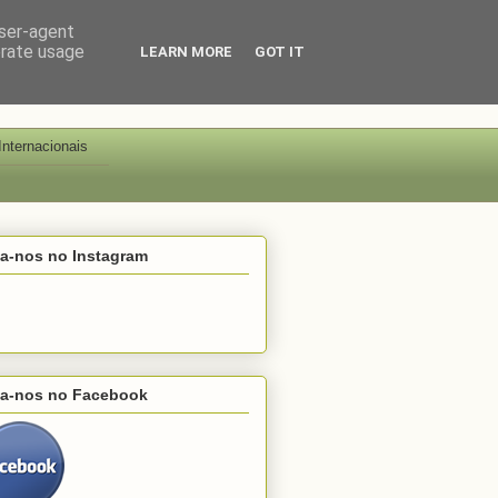
user-agent
erate usage
LEARN MORE
GOT IT
Internacionais
ga-nos no Instagram
ga-nos no Facebook