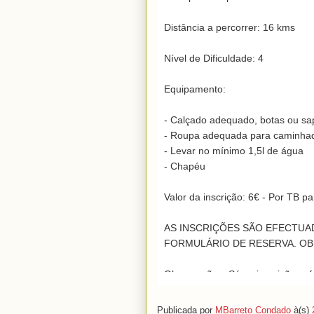
Distância a percorrer: 16 kms

Nível de Dificuldade: 4

Equipamento:

- Calçado adequado, botas ou sa
- Roupa adequada para caminhada
- Levar no mínimo 1,5l de água

- Chapéu

Valor da inscrição: 6€ - Por TB 
AS INSCRIÇÕES SÃO EFECTUA
FORMULÁRIO DE RESERVA. OB
Observações: Só as inscrições efe
do evento permitem a activação 
Publicada por
MBarreto Condado
à(s)