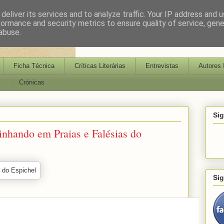
deliver its services and to analyze traffic. Your IP address and 
formance and security metrics to ensure quality of service, gen
abuse.
Ficha Técnica
Críticas Literárias
Entrevistas
Autores 
Crónicas
Si
ando em Praias e Falésias do
Si