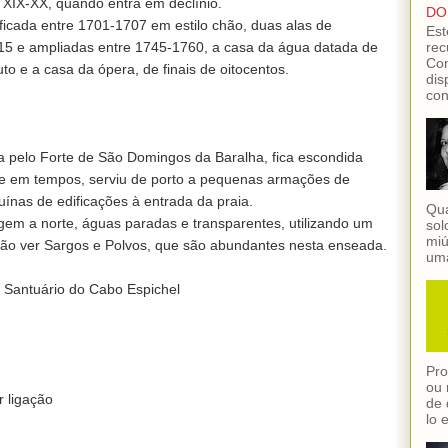
o XIX-XX, quando entra em declínio.

DO
ficada entre 1701-1707 em estilo chão, duas alas de 
Est
rec
15 e ampliadas entre 1745-1760, a casa da água datada de 
Con
 e a casa da ópera, de finais de oitocentos.

dis
con
da pelo Forte de São Domingos da Baralha, fica escondida 
e em tempos, serviu de porto a pequenas armações de 
uínas de edificações à entrada da praia.

Qua
gem a norte, águas paradas e transparentes, utilizando um 
sol
miú
ão ver Sargos e Polvos, que são abundantes nesta enseada.

uma
ntuário do Cabo Espichel

Pro
ou 
 ligação

de 
lo 