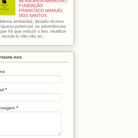
de ANDREIA BARBOSA |
FUNDAÇÃO
FRANCISCO MANUEL
DOS SANTOS
blema ambiental, desafio técnico
riqueza potencial, as advertências
que há que reduzir o lixo, reutilizá-
e reciclá-lo não vão ao...
ntacte-nos
me
ail
*
nsagem
*