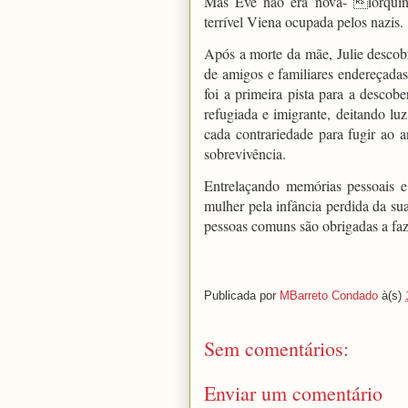
Mas Eve não era nova- iorquina
terrível Viena ocupada pelos nazis.
Após a morte da mãe, Julie descobr
de amigos e familiares endereçad
foi a primeira pista para a descob
refugiada e imigrante, deitando luz
cada contrariedade para fugir ao 
sobrevivência.
Entrelaçando memórias pessoais e
mulher pela infância perdida da sua
pessoas comuns são obrigadas a faze
Publicada por
MBarreto Condado
à(s)
Sem comentários:
Enviar um comentário