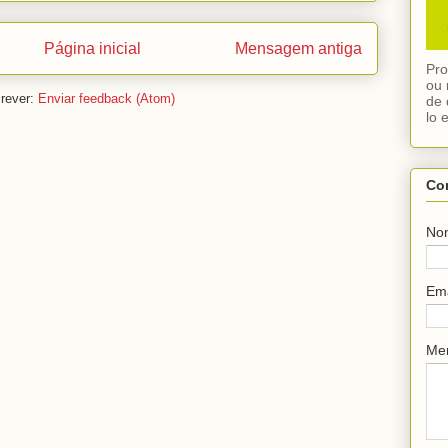
Página inicial
Mensagem antiga
Pro
ou 
rever:
Enviar feedback (Atom)
de 
lo 
Co
No
Em
Me