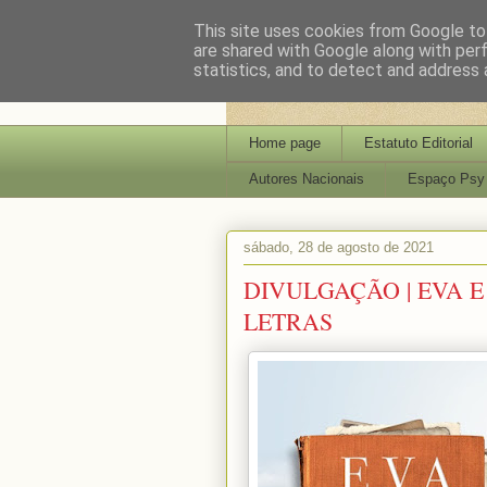
This site uses cookies from Google to 
are shared with Google along with per
statistics, and to detect and address 
Home page
Estatuto Editorial
Autores Nacionais
Espaço Psy
sábado, 28 de agosto de 2021
DIVULGAÇÃO | EVA E 
LETRAS