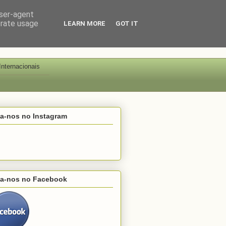
user-agent
erate usage
LEARN MORE
GOT IT
Internacionais
ga-nos no Instagram
ga-nos no Facebook