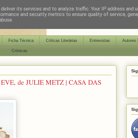
deliver its services and to analyze traffic. Your IP address and 
formance and security metrics to ensure quality of service, gen
abuse.
Ficha Técnica
Críticas Literárias
Entrevistas
Autores 
Crónicas
Si
EVE, de JULIE METZ | CASA DAS
Si