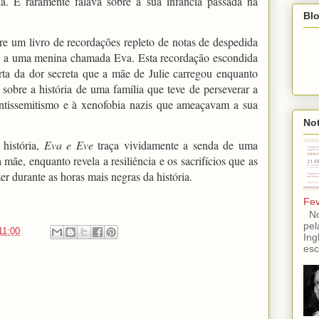
. E raramente falava sobre a sua infância passada na
Blo
e um livro de recordações repleto de notas de despedida
as a uma menina chamada Eva. Esta recordação escondida
erta da dor secreta que a mãe de Julie carregou enquanto
 sobre a história de uma família que teve de perseverar a
antissemitismo e à xenofobia nazis que ameaçavam a sua
Not
 história,
Eva e Eve
traça vividamente a senda de uma
 mãe, enquanto revela a resiliência e os sacrifícios que as
r durante as horas mais negras da história.
Fev
No 
pel
11:00
Ing
esc