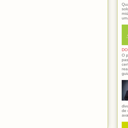
Qua
sol
miú
uma
DO
O p
pas
cer
rea
gui
div
de 
ava