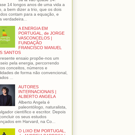
se 14 longos anos de uma vida a
o, a bem dizer a trio, que os dois
dos contam para a equação, e
 verdadeira...
A ENERGIA EM
PORTUGAL, de JORGE
VASCONCELOS |
FUNDAÇÃO
FRANCISCO MANUEL
S SANTOS
resente ensaio propõe-nos um
seio pela energia, percorrendo
tos conceitos, números e
lidades de forma não convencional,
ados ...
AUTORES
INTERNACIONAIS |
ALBERTO ANGELA
Alberto Angela é
paleontólogo, naturalista,
ulgador científico e escritor. Depois
concluir os seus estudos
nçados em Harvard, na Co...
O LIXO EM PORTUGAL,