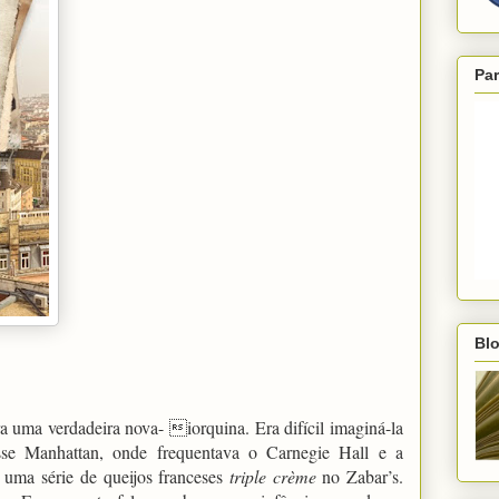
Par
Blo
ra uma verdadeira nova- iorquina. Era difícil imaginá-la
sse Manhattan, onde frequentava o Carnegie Hall e a
 uma série de queijos franceses
triple crème
no Zabar’s.