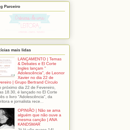
g Parceiro
ícias mais lidas
LANÇAMENTO | Temas
& Debates e El Corte
Ingles lançam "
Adolescência", de Leonor
Xavier no dia 22 de
ereiro | Grupo Bertrand Círculo
próximo dia 22 de Fevereiro,
as 18.30, é lançado no El Corte
lês o livro "Adolescência", da
ritora e jornalista rece...
OPINIÃO | Não se ama
alguém que não ouve a
mesma canção | ANA
KANDSMAR
Já lá vão quase 14!