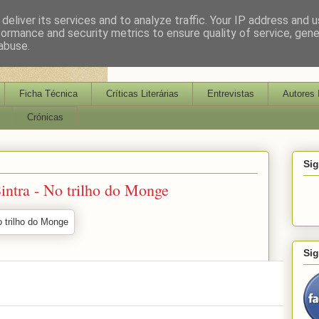
deliver its services and to analyze traffic. Your IP address and 
formance and security metrics to ensure quality of service, gen
abuse.
Ficha Técnica
Críticas Literárias
Entrevistas
Autores 
Crónicas
Si
intra - No trilho do Monge
Si