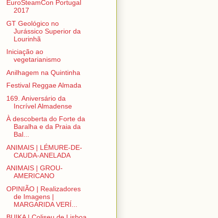
EuroSteamCon Portugal
2017
GT Geológico no
Jurássico Superior da
Lourinhã
Iniciação ao
vegetarianismo
Anilhagem na Quintinha
Festival Reggae Almada
169. Aniversário da
Incrível Almadense
À descoberta do Forte da
Baralha e da Praia da
Bal...
ANIMAIS | LÉMURE-DE-
CAUDA-ANELADA
ANIMAIS | GROU-
AMERICANO
OPINIÃO | Realizadores
de Imagens |
MARGARIDA VERÍ...
BUIKA | Coliseu de Lisboa