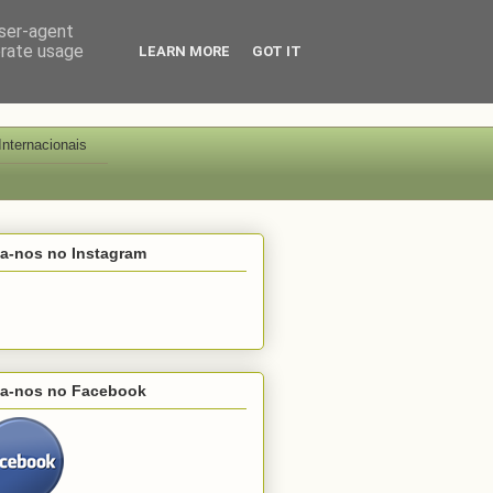
user-agent
erate usage
LEARN MORE
GOT IT
Internacionais
ga-nos no Instagram
ga-nos no Facebook