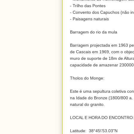
- Trilho das Pontes

- Convento dos Capuchos (não inclu
- Paisagens naturais

Barragem do rio da mula

Barragem projectada em 1963 pel
de Cascais em 1969, com o objec
muro de suporte de 18m de Altur
capacidade de amazenar 230000
Tholos do Monge:

Este é uma sepultura coletiva cons
na Idade do Bronze (1800/800 a. C
natural do granito.

LOCAL E HORA DO ENCONTRO: Pa
Latitude:  38°45\'53.03"N
