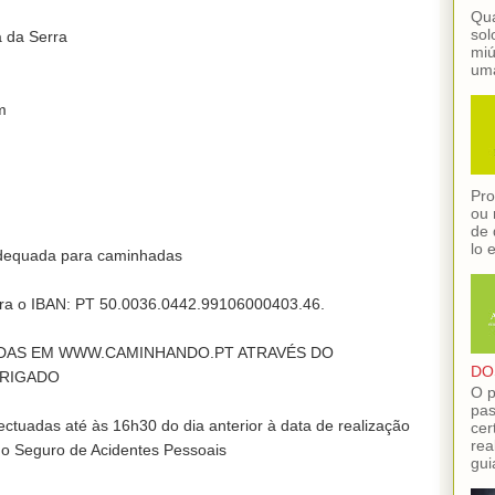
Qua
sol
 da Serra

miú
uma


Pro
ou 
de 
lo 
dequada para caminhadas

para o IBAN: PT 50.0036.0442.99106000403.46.

DAS EM WWW.CAMINHANDO.PT ATRAVÉS DO 
DO
RIGADO

O p
pas
ctuadas até às 16h30 do dia anterior à data de realização 
cer
rea
do Seguro de Acidentes Pessoais
gui