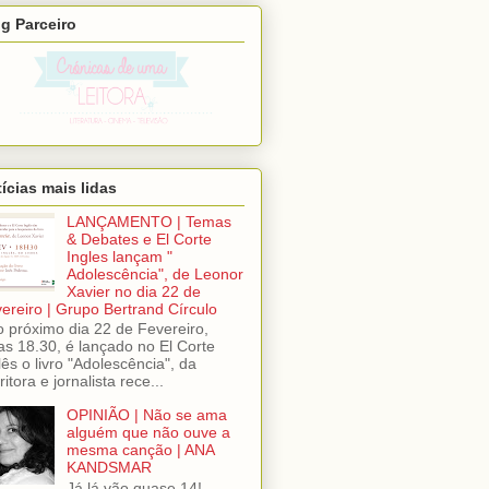
g Parceiro
ícias mais lidas
LANÇAMENTO | Temas
& Debates e El Corte
Ingles lançam "
Adolescência", de Leonor
Xavier no dia 22 de
ereiro | Grupo Bertrand Círculo
próximo dia 22 de Fevereiro,
as 18.30, é lançado no El Corte
lês o livro "Adolescência", da
ritora e jornalista rece...
OPINIÃO | Não se ama
alguém que não ouve a
mesma canção | ANA
KANDSMAR
Já lá vão quase 14!