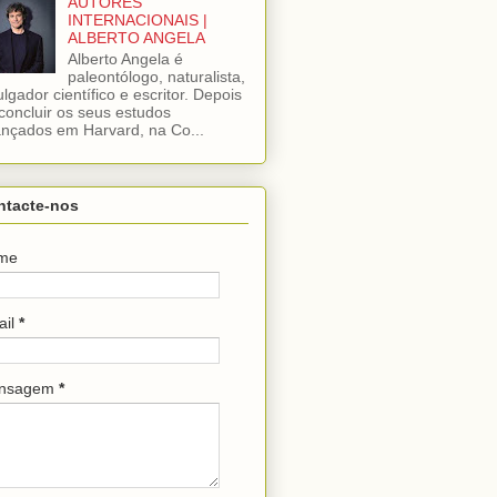
AUTORES
INTERNACIONAIS |
ALBERTO ANGELA
Alberto Angela é
paleontólogo, naturalista,
ulgador científico e escritor. Depois
concluir os seus estudos
nçados em Harvard, na Co...
ntacte-nos
me
ail
*
nsagem
*