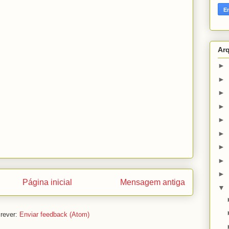
Ar
►
►
►
►
►
►
►
►
►
Página inicial
Mensagem antiga
▼
rever:
Enviar feedback (Atom)