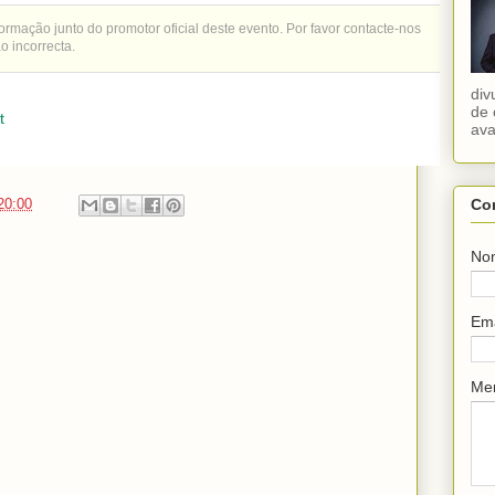
mação junto do promotor oficial deste evento. Por favor contacte-nos
o incorrecta.
div
de 
t
ava
Co
20:00
No
Em
Me