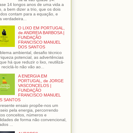
se 14 longos anos de uma vida a
o, a bem dizer a trio, que os dois
dos contam para a equação, e
 verdadeira...
O LIXO EM PORTUGAL,
de ANDREIA BARBOSA |
FUNDAÇÃO
FRANCISCO MANUEL
DOS SANTOS
blema ambiental, desafio técnico
riqueza potencial, as advertências
que há que reduzir o lixo, reutilizá-
e reciclá-lo não vão ao...
A ENERGIA EM
PORTUGAL, de JORGE
VASCONCELOS |
FUNDAÇÃO
FRANCISCO MANUEL
S SANTOS
resente ensaio propõe-nos um
seio pela energia, percorrendo
tos conceitos, números e
lidades de forma não convencional,
ados ...