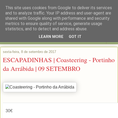
This site uses cookies from Google to deliver its services
and to analyze traffic. Your IP address and user-agent are
shared with Google along with performance and security
metrics to ensure quality of service, generate usage
statistics, and to detect and address abuse.
LEARN MORE
GOT IT
▼
sexta-feira, 8 de setembro de 2017
ESCAPADINHAS | Coasteering - Portinho
da Arrábida | 09 SETEMBRO
30€