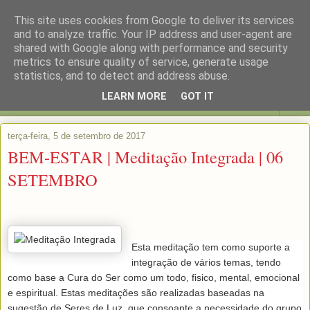
This site uses cookies from Google to deliver its services
and to analyze traffic. Your IP address and user-agent are
shared with Google along with performance and security
metrics to ensure quality of service, generate usage
statistics, and to detect and address abuse.
LEARN MORE
GOT IT
▼
terça-feira, 5 de setembro de 2017
BEM-ESTAR | Meditação Integrada | 06
SETEMBRO
Esta meditação tem como suporte a 
integração de vários temas, tendo 
como base a Cura do Ser como um todo, fisico, mental, emocional 
e espiritual. Estas meditações são realizadas baseadas na 
sugestão de Seres de Luz, que consoante a necessidade do grupo 