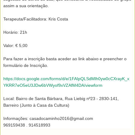
assim a sua orientação.

Terapeuta/Facilitadora: Kris Costa

Horário: 21h

Valor: € 5,00

Para fazer a inscrição basta aceder ao link abaixo e preencher o 
formulário de Inscrição.

https://docs.google.com/forms/d/e/1FAIpQLSdMlh0yw0cCXrayK_x
YKRR7eO5eU3JDw6bVWyof9xVZAfM4DA/viewform
Local: Bairro de Santa Bárbara, Rua Liebig nº23 - 2830-141, 
Barreiro (Junto à Casa da Cultura) 

Informações: casadocaminho2016@gmail.com

969159438 . 914518993