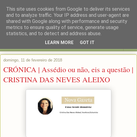
This site uses cookies from Google to deliver its services
and to analyze traffic. Your IP address and user-agent are
shared with Google along with performance and security
metrics to ensure quality of service, generate usage
statistics, and to detect and address abuse.
LEARN MORE
GOT IT
▼
domingo, 11 de fevereiro de 2018
CRÓNICA | Assédio ou não, eis a questão |
CRISTINA DAS NEVES ALEIXO