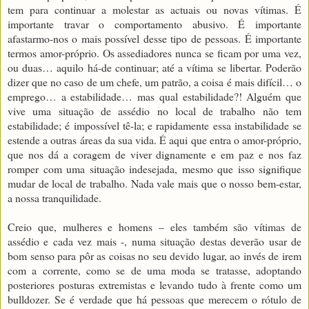
tem para continuar a molestar as actuais ou novas vítimas. É
importante travar o comportamento abusivo. É importante
afastarmo-nos o mais possível desse tipo de pessoas. É importante
termos amor-próprio. Os assediadores nunca se ficam por uma vez,
ou duas… aquilo há-de continuar; até a vítima se libertar. Poderão
dizer que no caso de um chefe, um patrão, a coisa é mais difícil… o
emprego… a estabilidade… mas qual estabilidade?! Alguém que
vive uma situação de assédio no local de trabalho não tem
estabilidade; é impossível tê-la; e rapidamente essa instabilidade se
estende a outras áreas da sua vida. É aqui que entra o amor-próprio,
que nos dá a coragem de viver dignamente e em paz e nos faz
romper com uma situação indesejada, mesmo que isso signifique
mudar de local de trabalho. Nada vale mais que o nosso bem-estar,
a nossa tranquilidade.
Creio que, mulheres e homens – eles também são vítimas de
assédio e cada vez mais -, numa situação destas deverão usar de
bom senso para pôr as coisas no seu devido lugar, ao invés de irem
com a corrente, como se de uma moda se tratasse, adoptando
posteriores posturas extremistas e levando tudo à frente como um
bulldozer. Se é verdade que há pessoas que merecem o rótulo de