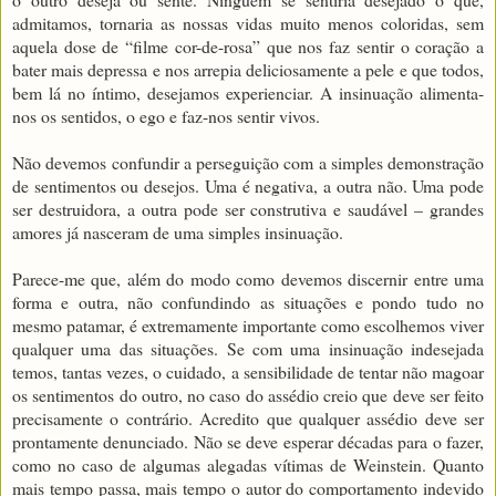
admitamos, tornaria as nossas vidas muito menos coloridas, sem
aquela dose de “filme cor-de-rosa” que nos faz sentir o coração a
bater mais depressa e nos arrepia deliciosamente a pele e que todos,
bem lá no íntimo, desejamos experienciar. A insinuação alimenta-
nos os sentidos, o ego e faz-nos sentir vivos.
Não devemos confundir a perseguição com a simples demonstração
de sentimentos ou desejos. Uma é negativa, a outra não. Uma pode
ser destruidora, a outra pode ser construtiva e saudável – grandes
amores já nasceram de uma simples insinuação.
Parece-me que, além do modo como devemos discernir entre uma
forma e outra, não confundindo as situações e pondo tudo no
mesmo patamar, é extremamente importante como escolhemos viver
qualquer uma das situações. Se com uma insinuação indesejada
temos, tantas vezes, o cuidado, a sensibilidade de tentar não magoar
os sentimentos do outro, no caso do assédio creio que deve ser feito
precisamente o contrário. Acredito que qualquer assédio deve ser
prontamente denunciado. Não se deve esperar décadas para o fazer,
como no caso de algumas alegadas vítimas de Weinstein. Quanto
mais tempo passa, mais tempo o autor do comportamento indevido