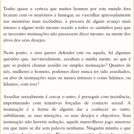
Tenho quase a certeza que muitos homens por este mundo fora
ficaram com os neurónios a fumegar, ao vasculhar apressadamente
nas memórias mais recônditas, à procura de algum avanço mais
intenso e
alguns terão mesmo rezado a todos os santinhos para que
as inocentes insinuações não passassem disso mesmo, na mente dos
alvos dos seus desejos.
Neste ponto, e sem querer defender este ou aquela, há algumas
questões que, inevitavelmente, assaltam a minha mente: ao que é
que se poderá chamar assédio ou simples insinuação? Quantos de
nós, mulheres e homens, podemos dizer nunca ter sido assediados,
ou alvo de insinuações mais ou menos intensas e como lidámos, ou
lidamos, com isso?
Assediar sexualmente é cercar o outro; é perseguir com insistência,
importunando com tentativas forçadas de contacto sexual. A
insinuação é a forma de alguém dar a conhecer ao outro,
subtilmente, as suas intenções, os seus desejos e objectivos. Sem
insinuação não haveria sedução, aquele maravilhoso jogo amoroso
em que tanto se diz sem palavra nenhuma. Ninguém intuiria o que
o outro deseja ou sente. Ninguém se sentiria desejado o que,