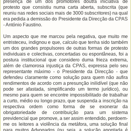
presença de um dos promotores doutra iniciativa de
protesto que consistiu numa carta aberta, subscrita (que
reuniu nas redes sociais mais de 3000 subscritores) na qual
era pedida a demissão do Presidente da Direcção da CPAS
- António Faustino.
Um aspecto que me marcou pela negativa, que muito me
entristeceu, indignou e que, calculo que tenha sido também
um dos grandes propulsores de outras formas de protesto
individuais e colectivas, concertadas ou espontâneas, foi a
postura institucional que considero duma frieza extrema,
além de clamorosa injustiça da CPAS, expressa pelo seu
representante máximo - o Presidente da Direcção - que
defendeu claramente como solução para quem não aufira
rendimentos de acordo com a presunção inilidível (que não
pode ser afastada, simplificando um termo jurídico), ou
mesmo para quem se encontre impossibilitado de trabalhar
a curto, médio ou longo prazo, que suspenda a inscrição na
respectiva ordem como forma de se exonerar da
obrigatoriedade de contribuição para um sistema
previdencial que promove, a ser assim entendido, perdoem-
me os leitores a violência da metáfora, uma solução final
para muitos Advogados (ou seja, a solução apontada é