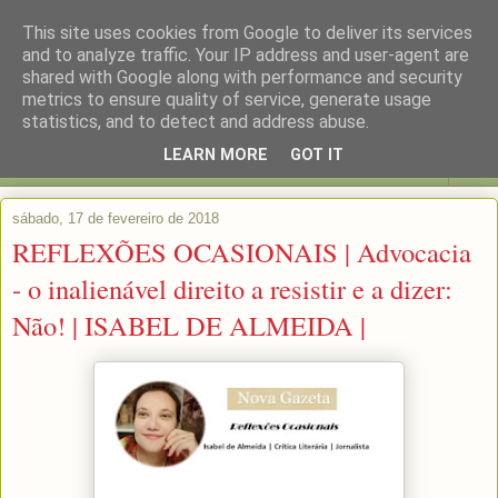
This site uses cookies from Google to deliver its services
and to analyze traffic. Your IP address and user-agent are
shared with Google along with performance and security
metrics to ensure quality of service, generate usage
statistics, and to detect and address abuse.
LEARN MORE
GOT IT
▼
sábado, 17 de fevereiro de 2018
REFLEXÕES OCASIONAIS | Advocacia
- o inalienável direito a resistir e a dizer:
Não! | ISABEL DE ALMEIDA |