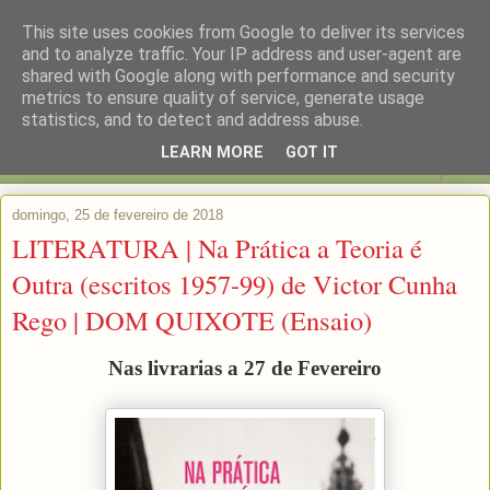
This site uses cookies from Google to deliver its services
and to analyze traffic. Your IP address and user-agent are
shared with Google along with performance and security
metrics to ensure quality of service, generate usage
statistics, and to detect and address abuse.
LEARN MORE
GOT IT
▼
domingo, 25 de fevereiro de 2018
LITERATURA | Na Prática a Teoria é
Outra (escritos 1957-99) de Victor Cunha
Rego | DOM QUIXOTE (Ensaio)
Nas livrarias a 27 de Fevereiro