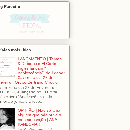
g Parceiro
ícias mais lidas
LANÇAMENTO | Temas
& Debates e El Corte
Ingles lançam "
Adolescência", de Leonor
Xavier no dia 22 de
ereiro | Grupo Bertrand Círculo
próximo dia 22 de Fevereiro,
as 18.30, é lançado no El Corte
lês o livro "Adolescência", da
ritora e jornalista rece...
OPINIÃO | Não se ama
alguém que não ouve a
mesma canção | ANA
KANDSMAR
Já lá vão quase 14!