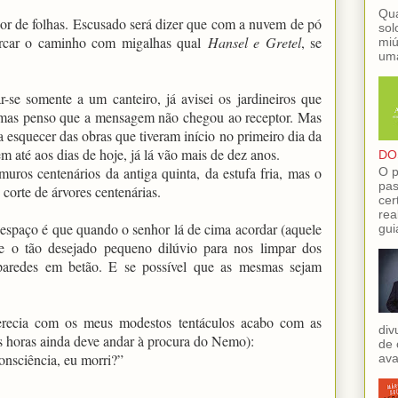
Qua
ador de folhas. Escusado será dizer que com a nuvem de pó
sol
arcar o caminho com migalhas qual
Hansel e Gretel
, se
miú
uma
-se somente a um canteiro, já avisei os jardineiros que
, mas penso que a mensagem não chegou ao receptor. Mas
 esquecer das obras que tiveram início no primeiro dia da
m até aos dias de hoje, já lá vão mais de dez anos.
DO
 muros centenários da antiga quinta, da estufa fria, mas o
O p
pas
 corte de árvores centenárias.
cer
rea
espaço é que quando o senhor lá de cima acordar (aquele
gui
 o tão desejado pequeno dilúvio para nos limpar dos
 paredes em betão. E se possível que as mesmas sejam
erecia com os meus modestos tentáculos acabo com as
div
as horas ainda deve andar à procura do Nemo):
de 
onsciência, eu morri?”
ava