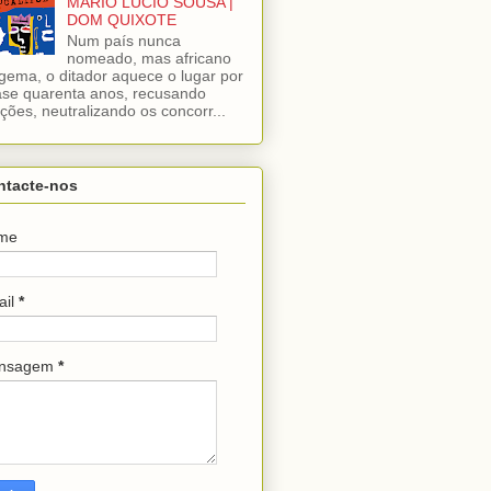
MÁRIO LÚCIO SOUSA |
DOM QUIXOTE
Num país nunca
nomeado, mas africano
gema, o ditador aquece o lugar por
se quarenta anos, recusando
ições, neutralizando os concorr...
ntacte-nos
me
ail
*
nsagem
*