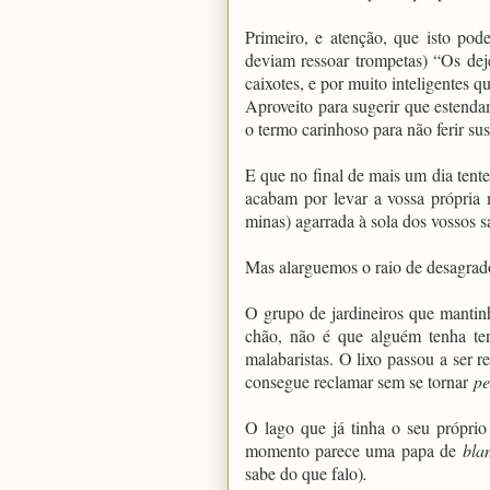
Primeiro, e atenção, que isto po
deviam ressoar trompetas) “Os dej
caixotes, e por muito inteligentes 
Aproveito para sugerir que estenda
o termo carinhoso para não ferir sus
E que no final de mais um dia tent
acabam por levar a vossa própria m
minas) agarrada à sola dos vossos sa
Mas alarguemos o raio de desagrad
O grupo de jardineiros que manti
chão, não é que alguém tenha ten
malabaristas. O lixo passou a ser
consegue reclamar sem se tornar
pe
O lago que já tinha o seu próprio 
momento parece uma papa de
bla
sabe do que falo)
.