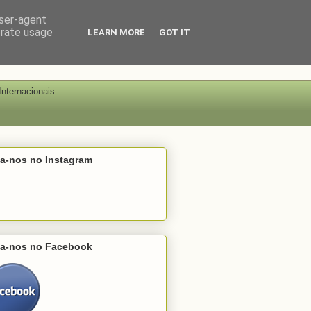
user-agent
erate usage
LEARN MORE
GOT IT
Internacionais
ga-nos no Instagram
ga-nos no Facebook