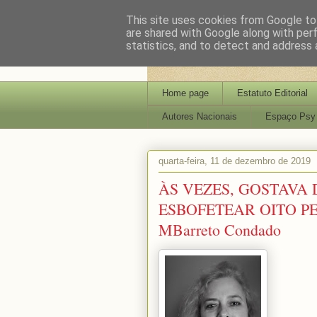
This site uses cookies from Google to 
are shared with Google along with per
statistics, and to detect and address 
Home page
Estatuto Editorial
Autores Nacionais
Espaço Psy
quarta-feira, 11 de dezembro de 2019
ÀS VEZES, GOSTAVA 
ESBOFETEAR OITO P
MBarreto Condado