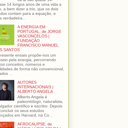
se 14 longos anos de uma vida a
o, a bem dizer a trio, que os dois
dos contam para a equação, e
 verdadeira...
A ENERGIA EM
PORTUGAL, de JORGE
VASCONCELOS |
FUNDAÇÃO
FRANCISCO MANUEL
S SANTOS
resente ensaio propõe-nos um
seio pela energia, percorrendo
tos conceitos, números e
lidades de forma não convencional,
ados ...
AUTORES
INTERNACIONAIS |
ALBERTO ANGELA
Alberto Angela é
paleontólogo, naturalista,
ulgador científico e escritor. Depois
concluir os seus estudos
nçados em Harvard, na Co...
AFROCALIPSE, de