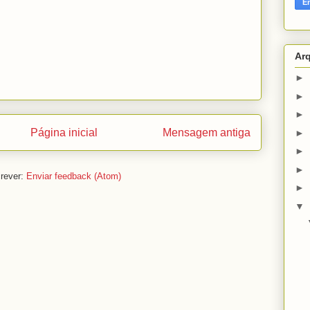
Ar
►
►
►
Página inicial
Mensagem antiga
►
►
►
rever:
Enviar feedback (Atom)
►
▼