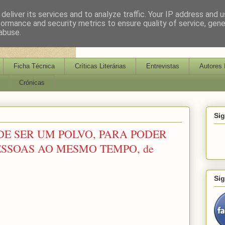
deliver its services and to analyze traffic. Your IP address and 
formance and security metrics to ensure quality of service, gen
abuse.
Ficha Técnica
Críticas Literárias
Entrevistas
Autores 
Crónicas
Si
DE SER UM POLVO, PARA PODER
ESSOAS AO MESMO TEMPO, de
Si