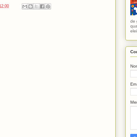
12:00
de 
qua
ele
Co
No
Em
Me