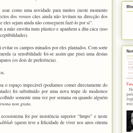
Blo
de soar como uma novidade para muitos (neste momento
ectos dos vossos cães ainda não levitam na direcção dos
que eles sejam ainda não conseguem fazê-lo por si”.
m a mão envolta num plástico e apanhem a dita cáca (uso
ceptibilidades).
ei evitar os campos minados por eles plantados. Com sorte
Not
erda (a sensibilidade foi-se assim que pisei uma destas
patos (os dois de preferência).
os.
Fev
nha o espaço impecável (podíamos comer directamente do
No 
tado) foi substituído por uma nova trupe de modernos
pel
 recolhido somente uma vez por semana ou quando alguém
Ing
rsona non grata
.
esc
ecossistema foi por insistência superior “limpo” e neste
ndiblub
(quem teve a felicidade de viver nos anos oitenta