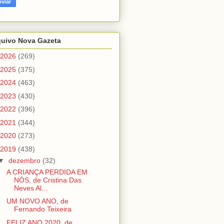
quivo Nova Gazeta
2026
(269)
2025
(375)
2024
(463)
2023
(430)
2022
(396)
2021
(344)
2020
(273)
2019
(438)
▼
dezembro
(32)
A CRIANÇA PERDIDA EM
NÓS, de Cristina Das
Neves Al...
UM NOVO ANO, de
Fernando Teixeira
FELIZ ANO 2020, de