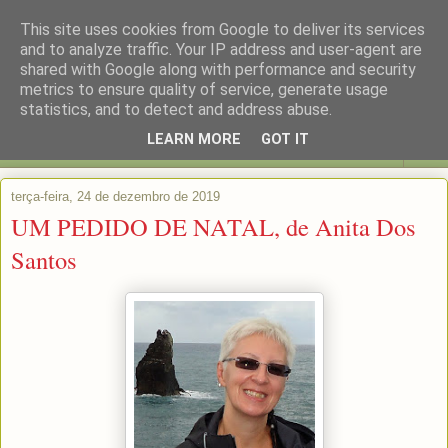
This site uses cookies from Google to deliver its services
and to analyze traffic. Your IP address and user-agent are
shared with Google along with performance and security
metrics to ensure quality of service, generate usage
statistics, and to detect and address abuse.
LEARN MORE
GOT IT
▼
terça-feira, 24 de dezembro de 2019
UM PEDIDO DE NATAL, de Anita Dos
Santos