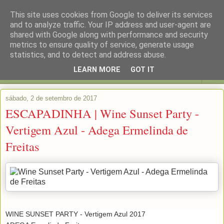
This site uses cookies from Google to deliver its services
and to analyze traffic. Your IP address and user-agent are
shared with Google along with performance and security
metrics to ensure quality of service, generate usage
statistics, and to detect and address abuse.
LEARN MORE
GOT IT
▼
sábado, 2 de setembro de 2017
ESCAPADINHA | Wine Sunset Party -
Vertigem Azul - Adega Ermelinda de
Freitas
WINE SUNSET PARTY - Vertigem Azul 2017
