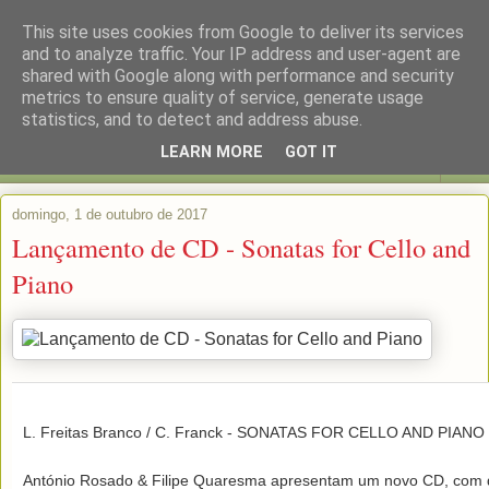
This site uses cookies from Google to deliver its services
and to analyze traffic. Your IP address and user-agent are
shared with Google along with performance and security
metrics to ensure quality of service, generate usage
statistics, and to detect and address abuse.
LEARN MORE
GOT IT
▼
domingo, 1 de outubro de 2017
Lançamento de CD - Sonatas for Cello and
Piano
L. Freitas Branco / C. Franck - SONATAS FOR CELLO AND PIANO

António Rosado & Filipe Quaresma apresentam um novo CD, com d