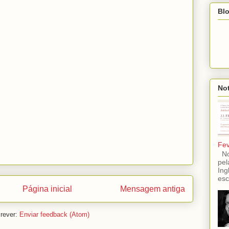
Blo
Not
Fev
No 
pel
Ing
esc
Página inicial
Mensagem antiga
rever:
Enviar feedback (Atom)