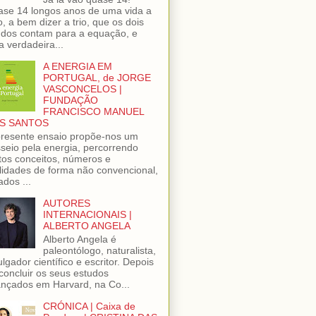
se 14 longos anos de uma vida a
o, a bem dizer a trio, que os dois
dos contam para a equação, e
 verdadeira...
A ENERGIA EM
PORTUGAL, de JORGE
VASCONCELOS |
FUNDAÇÃO
FRANCISCO MANUEL
S SANTOS
resente ensaio propõe-nos um
seio pela energia, percorrendo
tos conceitos, números e
lidades de forma não convencional,
ados ...
AUTORES
INTERNACIONAIS |
ALBERTO ANGELA
Alberto Angela é
paleontólogo, naturalista,
ulgador científico e escritor. Depois
concluir os seus estudos
nçados em Harvard, na Co...
CRÓNICA | Caixa de