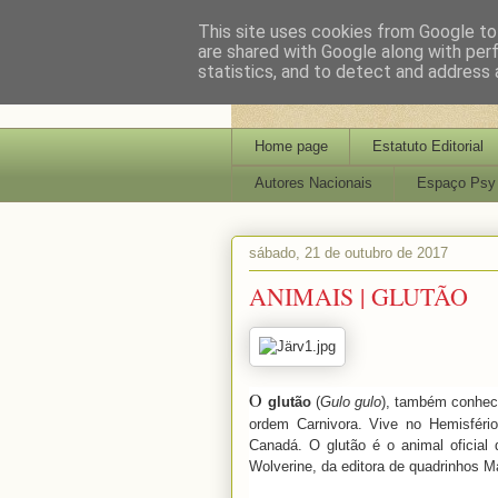
This site uses cookies from Google to 
are shared with Google along with per
statistics, and to detect and address 
Home page
Estatuto Editorial
Autores Nacionais
Espaço Psy
sábado, 21 de outubro de 2017
ANIMAIS | GLUTÃO
O
glutão
(
Gulo gulo
), também conhe
ordem Carnivora. Vive no Hemisfério
Canadá. O glutão é o animal oficia
Wolverine, da editora de quadrinhos Ma