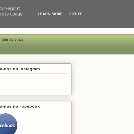
user-agent
erate usage
LEARN MORE
GOT IT
Internacionais
ga-nos no Instagram
ga-nos no Facebook