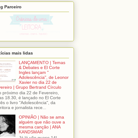
g Parceiro
ícias mais lidas
LANÇAMENTO | Temas
& Debates e El Corte
Ingles lançam "
Adolescência", de Leonor
Xavier no dia 22 de
ereiro | Grupo Bertrand Círculo
próximo dia 22 de Fevereiro,
as 18.30, é lançado no El Corte
lês o livro "Adolescência", da
ritora e jornalista rece...
OPINIÃO | Não se ama
alguém que não ouve a
mesma canção | ANA
KANDSMAR
Já lá vão quase 14!