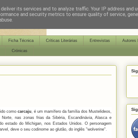
deliver its services and to analyze traffic. Your IP address and 
formance and security metrics to ensure quality of service, gen
abuse.
Ficha Técnica
Críticas Literárias
Entrevistas
Autores 
Crónicas
Si
Si
cido como
carcaju
, é um mamífero da família dos Mustelideos,
 Norte, nas zonas frias da Sibéria, Escandinávia, Alasca e
l do estado do Michigan, nos Estados Unidos. O personagem
rvel, deve o seu codinome ao glutão, do inglês "wolverine".