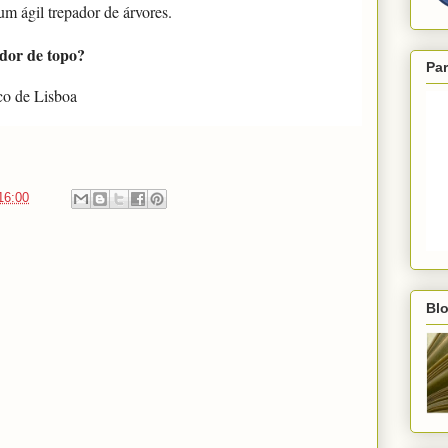
m ágil trepador de árvores.
dor de topo?
Par
co de Lisboa
16:00
Blo