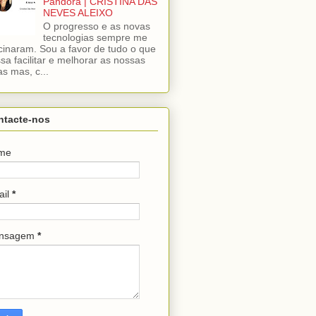
Pandora | CRISTINA DAS
NEVES ALEIXO
O progresso e as novas
tecnologias sempre me
cinaram. Sou a favor de tudo o que
sa facilitar e melhorar as nossas
as mas, c...
ntacte-nos
me
ail
*
nsagem
*