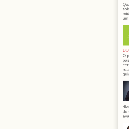
Qua
sol
miú
uma
DO
O p
pas
cer
rea
gui
div
de 
ava