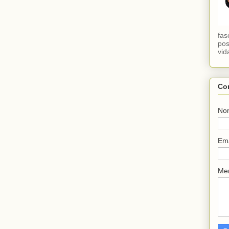
fas
pos
vid
Co
No
Em
Me