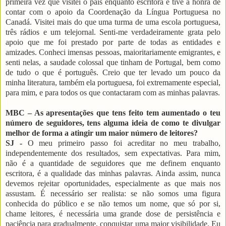
primeira vez que visitei o país enquanto escritora e tive a honra de
contar com o apoio da Coordenação da Língua Portuguesa no
Canadá. Visitei mais do que uma turma de uma escola portuguesa,
três rádios e um telejornal. Senti-me verdadeiramente grata pelo
apoio que me foi prestado por parte de todas as entidades e
amizades. Conheci imensas pessoas, maioritariamente emigrantes, e
senti nelas, a saudade colossal que tinham de Portugal, bem como
de tudo o que é português. Creio que ter levado um pouco da
minha literatura, também ela portuguesa, foi extremamente especial,
para mim, e para todos os que contactaram com as minhas palavras.
MBC – As apresentações que tens feito tem aumentado o teu
número de seguidores, tens alguma ideia de como te divulgar
melhor de forma a atingir um maior número de leitores?
SJ -
O meu primeiro passo foi acreditar no meu trabalho,
independentemente dos resultados, sem expectativas. Para mim,
não é a quantidade de seguidores que me definem enquanto
escritora, é a qualidade das minhas palavras. Ainda assim, nunca
devemos rejeitar oportunidades, especialmente as que mais nos
assustam. É necessário ser realista: se não somos uma figura
conhecida do público e se não temos um nome, que só por si,
chame leitores, é necessária uma grande dose de persistência e
paciência para gradualmente, conquistar uma maior visibilidade. Eu