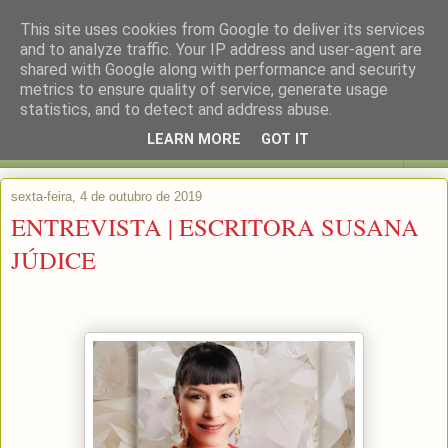
This site uses cookies from Google to deliver its services
and to analyze traffic. Your IP address and user-agent are
shared with Google along with performance and security
metrics to ensure quality of service, generate usage
statistics, and to detect and address abuse.
LEARN MORE
GOT IT
▼
sexta-feira, 4 de outubro de 2019
ENTREVISTA | ESCRITORA SUSANA
JÚDICE