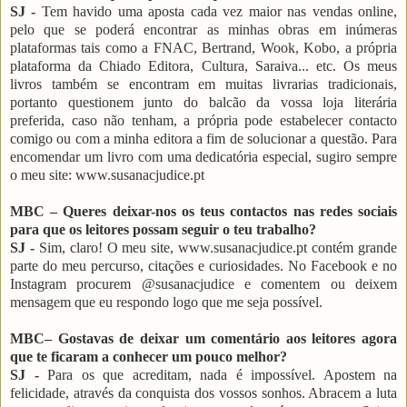
SJ -
Tem havido uma aposta cada vez maior nas vendas online,
pelo que se poderá encontrar as minhas obras em inúmeras
plataformas tais como a FNAC, Bertrand, Wook, Kobo, a própria
plataforma da Chiado Editora, Cultura, Saraiva... etc. Os meus
livros também se encontram em muitas livrarias tradicionais,
portanto questionem junto do balcão da vossa loja literária
preferida, caso não tenham, a própria pode estabelecer contacto
comigo ou com a minha editora a fim de solucionar a questão. Para
encomendar um livro com uma dedicatória especial, sugiro sempre
o meu site: www.susanacjudice.pt
MBC – Queres deixar-nos os teus contactos nas redes sociais
para que os leitores possam seguir o teu trabalho?
SJ -
Sim, claro! O meu site, www.susanacjudice.pt contém grande
parte do meu percurso, citações e curiosidades. No Facebook e no
Instagram procurem @susanacjudice e comentem ou deixem
mensagem que eu respondo logo que me seja possível.
MBC– Gostavas de deixar um comentário aos leitores agora
que te ficaram a conhecer um pouco melhor?
SJ -
Para os que acreditam, nada é impossível. Apostem na
felicidade, através da conquista dos vossos sonhos. Abracem a luta