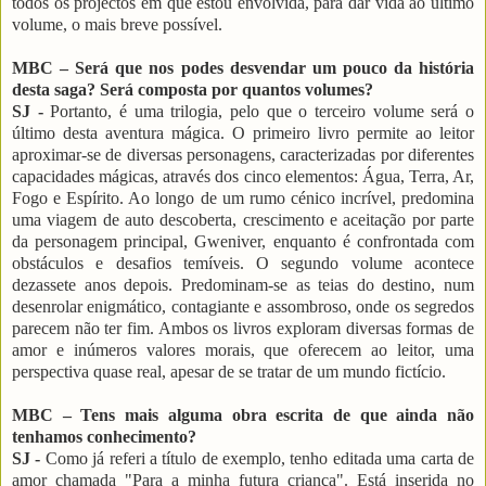
todos os projectos em que estou envolvida, para dar vida ao último
volume, o mais breve possível.
MBC – Será que nos podes desvendar um pouco da história
desta saga? Será composta por quantos volumes?
SJ -
Portanto, é uma trilogia, pelo que o terceiro volume será o
último desta aventura mágica. O primeiro livro permite ao leitor
aproximar-se de diversas personagens, caracterizadas por diferentes
capacidades mágicas, através dos cinco elementos: Água, Terra, Ar,
Fogo e Espírito. Ao longo de um rumo cénico incrível, predomina
uma viagem de auto descoberta, crescimento e aceitação por parte
da personagem principal, Gweniver, enquanto é confrontada com
obstáculos e desafios temíveis. O segundo volume acontece
dezassete anos depois. Predominam-se as teias do destino, num
desenrolar enigmático, contagiante e assombroso, onde os segredos
parecem não ter fim. Ambos os livros exploram diversas formas de
amor e inúmeros valores morais, que oferecem ao leitor, uma
perspectiva quase real, apesar de se tratar de um mundo fictício.
MBC – Tens mais alguma obra escrita de que ainda não
tenhamos conhecimento?
SJ -
Como já referi a título de exemplo, tenho editada uma carta de
amor chamada "Para a minha futura criança". Está inserida no