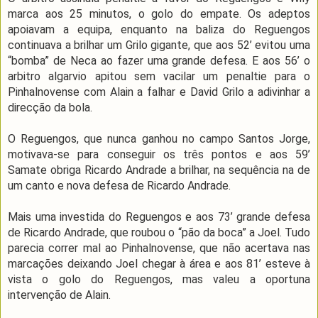
marca aos 25 minutos, o golo do empate. Os adeptos
apoiavam a equipa, enquanto na baliza do Reguengos
continuava a brilhar um Grilo gigante, que aos 52’ evitou uma
“bomba” de Neca ao fazer uma grande defesa. E aos 56’ o
arbitro algarvio apitou sem vacilar um penaltie para o
Pinhalnovense com Alain a falhar e David Grilo a adivinhar a
direcção da bola.
O Reguengos, que nunca ganhou no campo Santos Jorge,
motivava-se para conseguir os três pontos e aos 59’
Samate obriga Ricardo Andrade a brilhar, na sequência na de
um canto e nova defesa de Ricardo Andrade.
Mais uma investida do Reguengos e aos 73’ grande defesa
de Ricardo Andrade, que roubou o “pão da boca” a Joel. Tudo
parecia correr mal ao Pinhalnovense, que não acertava nas
marcações deixando Joel chegar à área e aos 81’ esteve à
vista o golo do Reguengos, mas valeu a oportuna
intervenção de Alain.