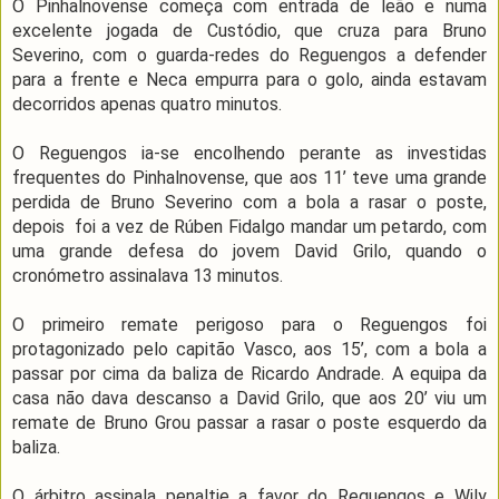
O Pinhalnovense começa com entrada de leão e numa
excelente jogada de Custódio, que cruza para Bruno
Severino, com o guarda-redes do Reguengos a defender
para a frente e Neca empurra para o golo, ainda estavam
decorridos apenas quatro minutos.
O Reguengos ia-se encolhendo perante as investidas
frequentes do Pinhalnovense, que aos 11’ teve uma grande
perdida de Bruno Severino com a bola a rasar o poste,
depois foi a vez de Rúben Fidalgo mandar um petardo, com
uma grande defesa do jovem David Grilo, quando o
cronómetro assinalava 13 minutos.
O primeiro remate perigoso para o Reguengos foi
protagonizado pelo capitão Vasco, aos 15’, com a bola a
passar por cima da baliza de Ricardo Andrade. A equipa da
casa não dava descanso a David Grilo, que aos 20’ viu um
remate de Bruno Grou passar a rasar o poste esquerdo da
baliza.
O árbitro assinala penaltie a favor do Reguengos e Wily