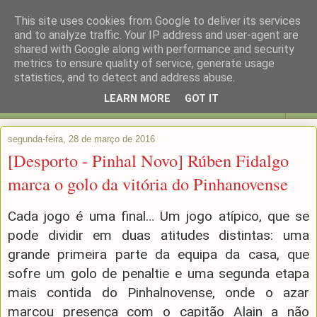
This site uses cookies from Google to deliver its services
and to analyze traffic. Your IP address and user-agent are
shared with Google along with performance and security
metrics to ensure quality of service, generate usage
statistics, and to detect and address abuse.
LEARN MORE
GOT IT
▼
segunda-feira, 28 de março de 2016
[Desporto - Pinhal Novo] Rúben Fidalgo
marca o golo da vitória do Pinhanovense
Cada jogo é uma final… Um jogo atípico, que se
pode dividir em duas atitudes distintas: uma
grande primeira parte da equipa da casa, que
sofre um golo de penaltie e uma segunda etapa
mais contida do Pinhalnovense, onde o azar
marcou presença com o capitão Alain a não