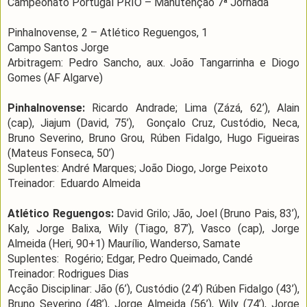
Campeonato Portugal PRIO – Manutenção 7ª Jornada
Pinhalnovense, 2 – Atlético Reguengos, 1
Campo Santos Jorge
Arbitragem: Pedro Sancho, aux. João Tangarrinha e Diogo
Gomes (AF Algarve)
Pinhalnovense:
Ricardo Andrade; Lima (Zázá, 62’), Alain
(cap), Jiajum (David, 75’), Gonçalo Cruz, Custódio, Neca,
Bruno Severino, Bruno Grou, Rúben Fidalgo, Hugo Figueiras
(Mateus Fonseca, 50’)
Suplentes: André Marques; João Diogo, Jorge Peixoto
Treinador: Eduardo Almeida
Atlético Reguengos:
David Grilo; Jão, Joel (Bruno Pais, 83’),
Kaly, Jorge Balixa, Wily (Tiago, 87’), Vasco (cap), Jorge
Almeida (Heri, 90+1) Maurílio, Wanderso, Samate
Suplentes: Rogério; Edgar, Pedro Queimado, Candé
Treinador: Rodrigues Dias
Acção Disciplinar: Jão (6’), Custódio (24’) Rúben Fidalgo (43’),
Bruno Severino (48’), Jorge Almeida (56’), Wily (74’), Jorge