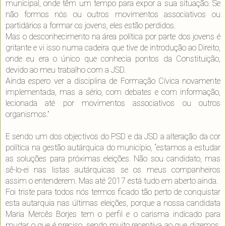
municipal, onde têm um tempo para expor a sua situação. Se
não formos nós ou outros movimentos associativos ou
partidários a formar os jovens, eles estão perdidos.
Mas o desconhecimento na área política por parte dos jovens é
gritante e vi isso numa cadeira que tive de introdução ao Direito,
onde eu era o único que conhecia pontos da Constituição,
devido ao meu trabalho com a JSD.
Ainda espero ver a disciplina de Formação Cívica novamente
implementada, mas a sério, com debates e com informação,
lecionada até por movimentos associativos ou outros
organismos.”
E sendo um dos objectivos do PSD e da JSD a alteração da cor
política na gestão autárquica do município, “estamos a estudar
as soluções para próximas eleições. Não sou candidato, mas
sê-lo-ei nas listas autárquicas se os meus companheiros
assim o entenderem. Mas até 2017 está tudo em aberto ainda.
Foi triste para todos nós termos ficado tão perto de conquistar
esta autarquia nas últimas eleições, porque a nossa candidata
Maria Mercês Borjes tem o perfil e o carisma indicado para
mudar o que é preciso, sendo muito receptiva ao que dizemos,