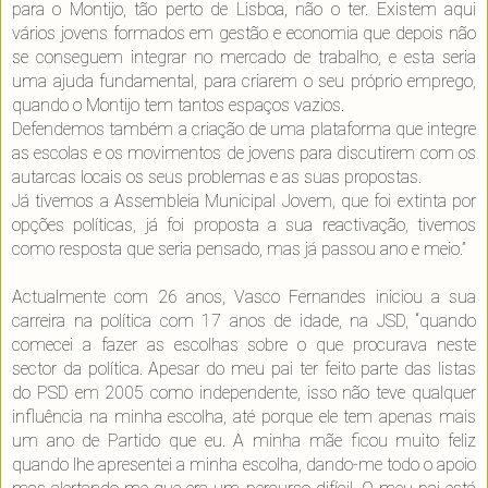
para o Montijo, tão perto de Lisboa, não o ter. Existem aqui
vários jovens formados em gestão e economia que depois não
se conseguem integrar no mercado de trabalho, e esta seria
uma ajuda fundamental, para criarem o seu próprio emprego,
quando o Montijo tem tantos espaços vazios.
Defendemos também a criação de uma plataforma que integre
as escolas e os movimentos de jovens para discutirem com os
autarcas locais os seus problemas e as suas propostas.
Já tivemos a Assembleia Municipal Jovem, que foi extinta por
opções políticas, já foi proposta a sua reactivação, tivemos
como resposta que seria pensado, mas já passou ano e meio.”
Actualmente com 26 anos, Vasco Fernandes iniciou a sua
carreira na política com 17 anos de idade, na JSD, “quando
comecei a fazer as escolhas sobre o que procurava neste
sector da política. Apesar do meu pai ter feito parte das listas
do PSD em 2005 como independente, isso não teve qualquer
influência na minha escolha, até porque ele tem apenas mais
um ano de Partido que eu. A minha mãe ficou muito feliz
quando lhe apresentei a minha escolha, dando-me todo o apoio