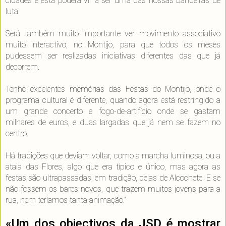
cidades e esta poderá vir a ser uma das nossas bandeiras de
luta.
Será também muito importante ver movimento associativo
muito interactivo, no Montijo, para que todos os meses
pudessem ser realizadas iniciativas diferentes das que já
decorrem.
Tenho excelentes memórias das Festas do Montijo, onde o
programa cultural é diferente, quando agora está restringido a
um grande concerto e fogo-de-artifício onde se gastam
milhares de euros, e duas largadas que já nem se fazem no
centro.
Há tradições que deviam voltar, como a marcha luminosa, ou a
ataia das Flores, algo que era típico e único, mas agora as
festas são ultrapassadas, em tradição, pelas de Alcochete. E se
não fossem os bares novos, que trazem muitos jovens para a
rua, nem teríamos tanta animação.”
«Um dos objectivos da JSD é mostrar