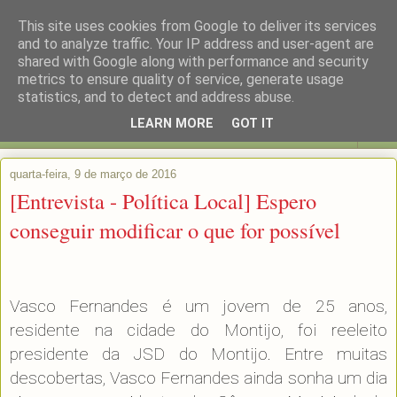
This site uses cookies from Google to deliver its services
and to analyze traffic. Your IP address and user-agent are
shared with Google along with performance and security
metrics to ensure quality of service, generate usage
statistics, and to detect and address abuse.
LEARN MORE
GOT IT
▼
quarta-feira, 9 de março de 2016
[Entrevista - Política Local] Espero
conseguir modificar o que for possível
Vasco Fernandes é um jovem de 25 anos,
residente na cidade do Montijo, foi reeleito
presidente da JSD do Montijo. Entre muitas
descobertas, Vasco Fernandes ainda sonha um dia