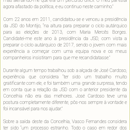
mas alertando-me que era um percurso difícil. O meu pai está
agora afastado da política, e eu continuo neste caminho.”
Com 22 anos em 2011, candidatou-se e venceu a presidência
da JSD do Montijo, “na altura para preparar o ciclo autárquico
para as eleições de 2013, com Maria Mercês Borges.
Candidatei-me este ano à presidência da JSD, com vista a
preparar o ciclo autárquico de 2017, sendo o jovem com mais
experiência a começar com uma equipa nova e os meus
companheiros insistiram para que me recandidatasse.”
Durante algum tempo trabalhou sob a alçada de José Cardoso,
experiência que considera “ter sido um trabalho muito
gratificante com ele, e foi também uma grande surpresa, tendo
em conta que a relação da JSD com o anterior presidente da
Concelhia não era das melhores. José Cardoso teve uma
postura completamente diferente, pôs-nos sempre à vontade e
foi incansável para nos ajudar.”
Sobre a saída deste da Concelhia, Vasco Fernandes considera
ter sido “um processo estranho. Todo o caso em redor dos